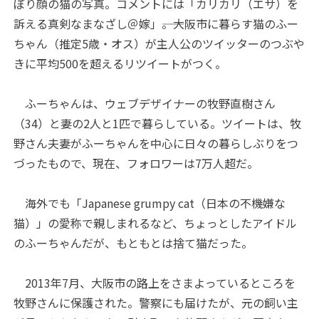
ぼり顔の猫の写真。コメントには「カリカリ（エサ）を
訴える真剣なまなざし＠嫁」――。大阪市に暮らす猫のふー
ちゃん（推定5歳・オス）が主人公のツイッターのつぶや
きに平均500を超えるリツイートがつく。
ふーちゃんは、ウェブデザイナーの牧野直樹さん
（34）と妻の2人と1匹で暮らしている。ツイートは、牧
野さん夫妻がふーちゃんを中心に日々の暮らしぶりをつ
づったもので、現在、フォロワーは7万人超だ。
海外でも「Japanese grumpy cat（日本の不機嫌な
猫）」の愛称で親しまれるなど、ちょっとしたアイドル
のふーちゃんだが、もともとは捨て猫だった。
2013年7月、大阪市の路上をさまよっているところを
牧野さんに保護された。警察にも届けたが、元の飼い主