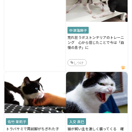
中津海麻子
荒れ狂うボストンテリアのトレーニ
ング 心から信じたことで今は「自
慢の息子」に
しつけ
佐竹 茉莉子
入交 眞巳
トラバサミで両前脚がちぎれた子
猫が飼い主を激しく襲ってくる 確