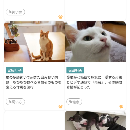
飼い方
宮脇灯子
保田明恵
猫の多頭飼いで起きた盗み食い問
愛猫が心筋症で危篤に 愛する母親
題 ちびちび食べる習慣そのものを
とビデオ通話で「再会」、その瞬間
変える作戦を決行
奇跡が起こった
飼い方
健康