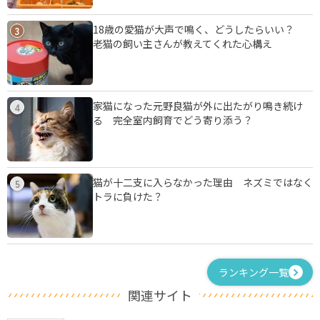
18歳の愛猫が大声で鳴く、どうしたらいい？
3
老猫の飼い主さんが教えてくれた心構え
家猫になった元野良猫が外に出たがり鳴き続け
4
る 完全室内飼育でどう寄り添う？
猫が十二支に入らなかった理由 ネズミではなく
5
トラに負けた？
ランキング一覧
関連サイト