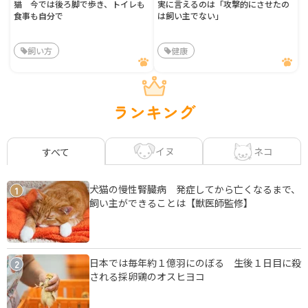
猫 今では後ろ脚で歩き、トイレも
実に言えるのは「攻撃的にさせたの
食事も自分で
は飼い主でない」
飼い方
健康
ランキング
イヌ
ネコ
すべて
犬猫の慢性腎臓病 発症してから亡くなるまで、
1
飼い主ができることは【獣医師監修】
日本では毎年約１億羽にのぼる 生後１日目に殺
2
される採卵鶏のオスヒヨコ