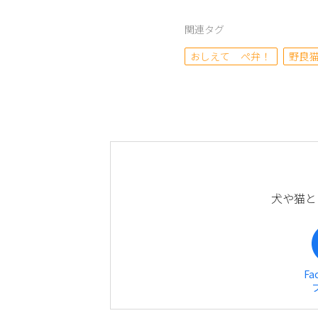
関連タグ
おしえて ぺ弁！
野良
犬や猫と
Fa