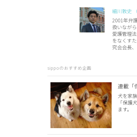
細川敦史 
2001年
扱いながら
愛護管理法
をなくすた
究会会長、
sippoのおすすめ企画
連載「
犬を家
「保護
ます。