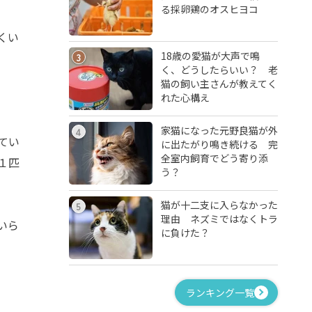
る採卵鶏のオスヒヨコ
くい
18歳の愛猫が大声で鳴
3
く、どうしたらいい？ 老
猫の飼い主さんが教えてく
れた心構え
家猫になった元野良猫が外
4
てい
に出たがり鳴き続ける 完
全室内飼育でどう寄り添
１匹
う？
猫が十二支に入らなかった
5
理由 ネズミではなくトラ
いら
に負けた？
ランキング一覧