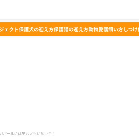
ジェクト
保護犬の迎え方
保護猫の迎え方
動物愛護
飼い方
しつけ
ガポールには猫も犬もいない？！