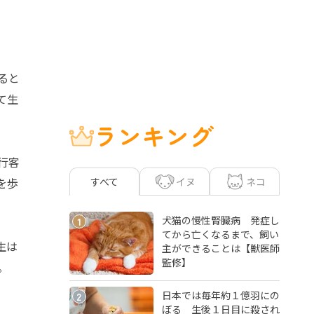
ると
て生
ランキング
行客
イヌ
ネコ
を歩
すべて
犬猫の慢性腎臓病 発症し
1
てから亡くなるまで、飼い
生は
主ができることは【獣医師
監修】
。
日本では毎年約１億羽にの
2
ぼる 生後１日目に殺され