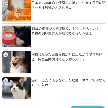
日本では毎年約１億羽にのぼる 生後１日目に殺
2
される採卵鶏のオスヒヨコ
18歳の愛猫が大声で鳴く、どうしたらいい？
3
老猫の飼い主さんが教えてくれた心構え
家猫になった元野良猫が外に出たがり鳴き続け
4
る 完全室内飼育でどう寄り添う？
猫が十二支に入らなかった理由 ネズミではなく
5
トラに負けた？