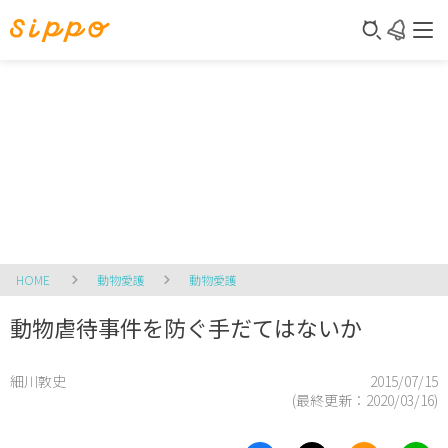
HOME
動物愛護
動物愛護
動物虐待事件を防ぐ手だてはないか
細川敦史
2015/07/15
(最終更新：
2020/03/16
)