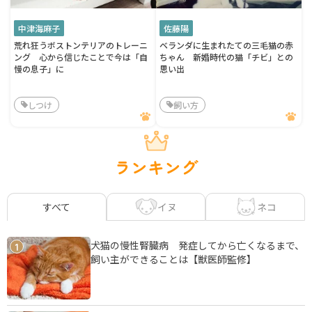
中津海麻子
佐藤陽
荒れ狂うボストンテリアのトレーニ
ベランダに生まれたての三毛猫の赤
ング 心から信じたことで今は「自
ちゃん 新婚時代の猫「チビ」との
慢の息子」に
思い出
しつけ
飼い方
ランキング
イヌ
ネコ
すべて
犬猫の慢性腎臓病 発症してから亡くなるまで、
1
飼い主ができることは【獣医師監修】