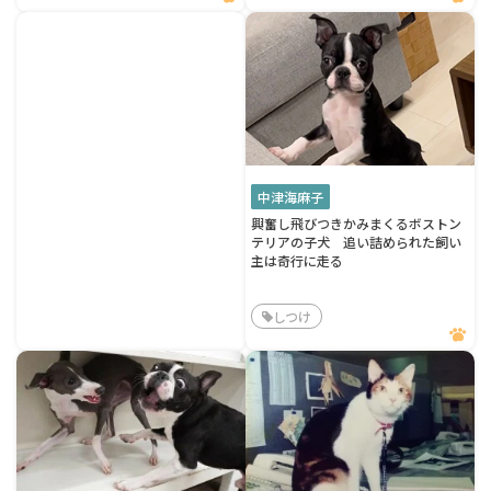
中津海麻子
興奮し飛びつきかみまくるボストン
テリアの子犬 追い詰められた飼い
主は奇行に走る
しつけ