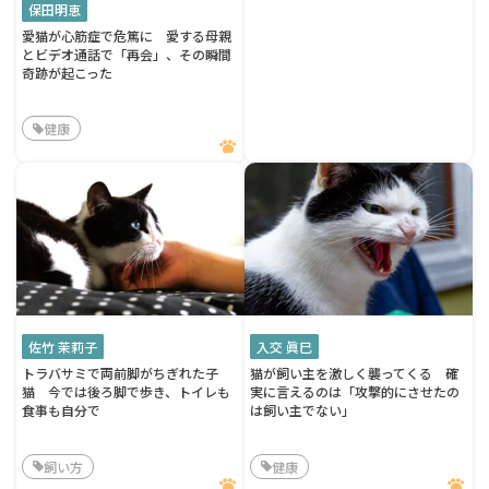
保田明恵
愛猫が心筋症で危篤に 愛する母親
とビデオ通話で「再会」、その瞬間
奇跡が起こった
健康
佐竹 茉莉子
入交 眞巳
トラバサミで両前脚がちぎれた子
猫が飼い主を激しく襲ってくる 確
猫 今では後ろ脚で歩き、トイレも
実に言えるのは「攻撃的にさせたの
食事も自分で
は飼い主でない」
飼い方
健康