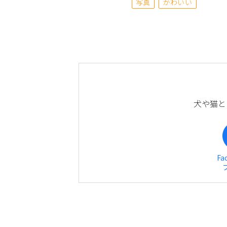
写真
かわいい
犬や猫と
Fa