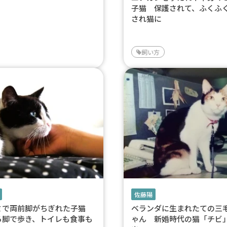
子猫 保護されて、ふくふ
され猫に
飼い方
佐藤陽
ミで両前脚がちぎれた子猫
ベランダに生まれたての三
ろ脚で歩き、トイレも食事も
ゃん 新婚時代の猫「チビ