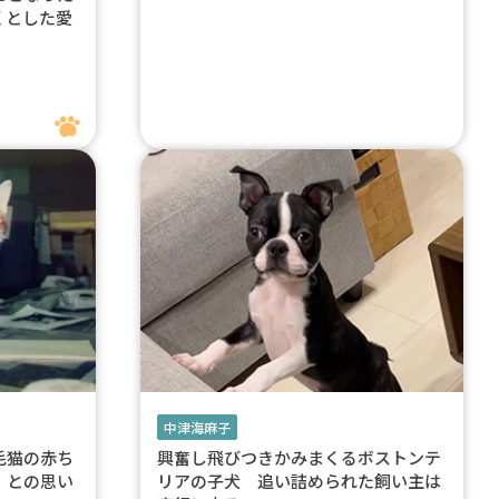
くとした愛
中津海麻子
毛猫の赤ち
興奮し飛びつきかみまくるボストンテ
」との思い
リアの子犬 追い詰められた飼い主は