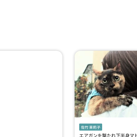
佐竹 茉莉子
エアガンを撃たれ下半身マ