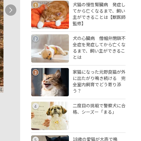
犬猫の慢性腎臓病 発症し
1
てから亡くなるまで、飼い
主ができることは【獣医師
監修】
犬の心臓病 僧帽弁閉鎖不
2
全症を発症してから亡くな
るまで、飼い主ができるこ
とは
家猫になった元野良猫が外
3
に出たがり鳴き続ける 完
全室内飼育でどう寄り添
4
う？
二度目の挑戦で警察犬に合
4
格、シーズー「まる」
18歳の愛猫が大声で鳴
5