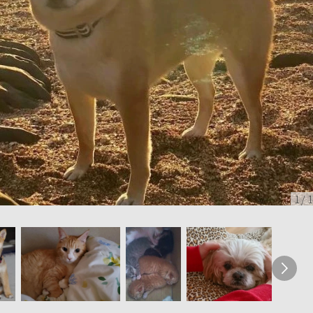
1
/
1