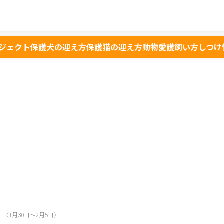
ジェクト
保護犬の迎え方
保護猫の迎え方
動物愛護
飼い方
しつけ
ー〈1月30日～2月5日〉