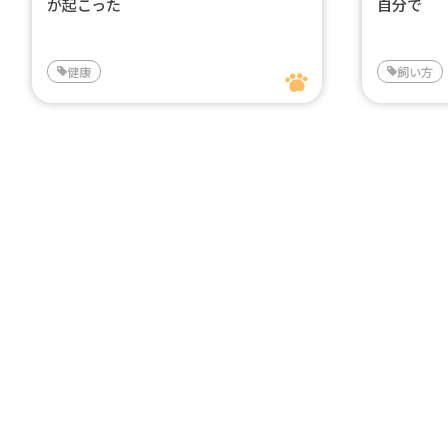
が起こった
自分で
健康
飼い方