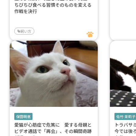
ちびちび食べる習慣そのものを変える
作戦を決行
飼い方
保田明恵
佐竹 茉莉子
愛猫が心筋症で危篤に 愛する母親と
トラバサ
ビデオ通話で「再会」、その瞬間奇跡
今では後