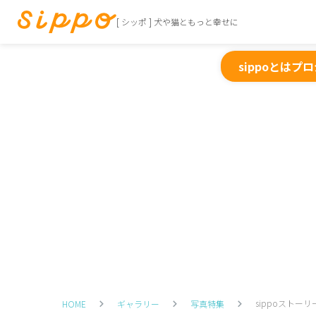
[ シッポ ] 犬や猫ともっと幸せに
sippoとは
プロ
sippoストーリ
HOME
ギャラリー
写真特集