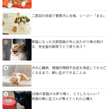
二度目の挑戦で警察犬に合格、シーズー「まる」
2
家猫になった元野良猫が外に出たがり鳴き続け
3
る 完全室内飼育でどう寄り添う？
犬の心臓病 僧帽弁閉鎖不全症を発症してから亡
4
くなるまで、飼い主ができることは
18歳の愛猫が大声で鳴く、どうしたらいい？
5
老猫の飼い主さんが教えてくれた心構え