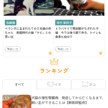
佐藤陽
佐竹 茉莉子
ベランダに生まれたての三毛猫の赤
トラバサミで両前脚がちぎれた子
ちゃん 新婚時代の猫「チビ」との
猫 今では後ろ脚で歩き、トイレも
思い出
食事も自分で
飼い方
飼い方
ランキング
イヌ
ネコ
すべて
犬猫の慢性腎臓病 発症してから亡くなるまで、
1
飼い主ができることは【獣医師監修】