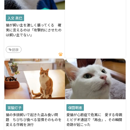
入交 眞巳
猫が飼い主を激しく襲ってくる 確
実に言えるのは「攻撃的にさせたの
は飼い主でない」
健康
宮脇灯子
保田明恵
猫の多頭飼いで起きた盗み食い問
愛猫が心筋症で危篤に 愛する母親
題 ちびちび食べる習慣そのものを
とビデオ通話で「再会」、その瞬間
変える作戦を決行
奇跡が起こった