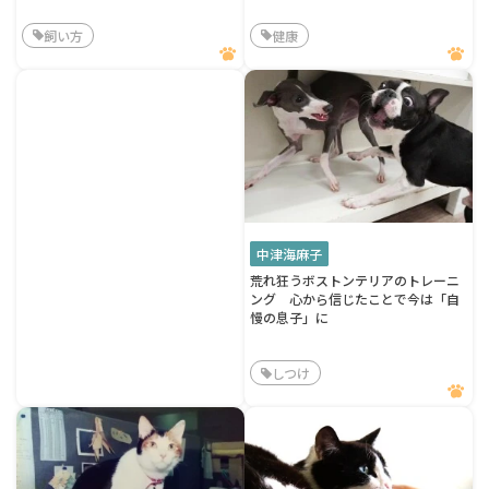
飼い方
健康
中津海麻子
荒れ狂うボストンテリアのトレーニ
ング 心から信じたことで今は「自
慢の息子」に
しつけ