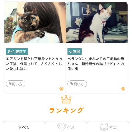
佐竹 茉莉子
佐藤陽
エアガンを撃たれ下半身マヒとなっ
ベランダに生まれたての三毛猫の赤
た子猫 保護されて、ふくふくとし
ちゃん 新婚時代の猫「チビ」との
た愛され猫に
思い出
飼い方
飼い方
ランキング
イヌ
ネコ
すべて