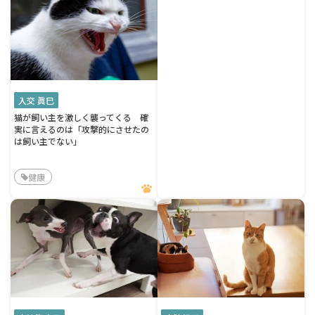
入交 眞巳
猫が飼い主を激しく襲ってくる 確
実に言えるのは「攻撃的にさせたの
は飼い主でない」
健康