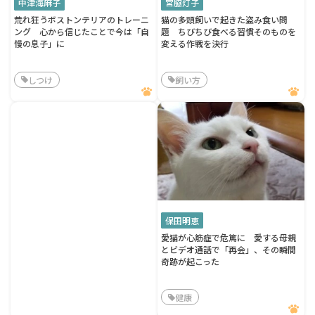
中津海麻子
宮脇灯子
荒れ狂うボストンテリアのトレーニ
猫の多頭飼いで起きた盗み食い問
ング 心から信じたことで今は「自
題 ちびちび食べる習慣そのものを
慢の息子」に
変える作戦を決行
しつけ
飼い方
保田明恵
愛猫が心筋症で危篤に 愛する母親
とビデオ通話で「再会」、その瞬間
奇跡が起こった
健康