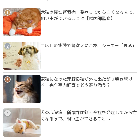
犬猫の慢性腎臓病 発症してから亡くなるまで、
1
飼い主ができることは【獣医師監修】
二度目の挑戦で警察犬に合格、シーズー「まる」
2
家猫になった元野良猫が外に出たがり鳴き続け
3
る 完全室内飼育でどう寄り添う？
犬の心臓病 僧帽弁閉鎖不全症を発症してから亡
4
くなるまで、飼い主ができることは