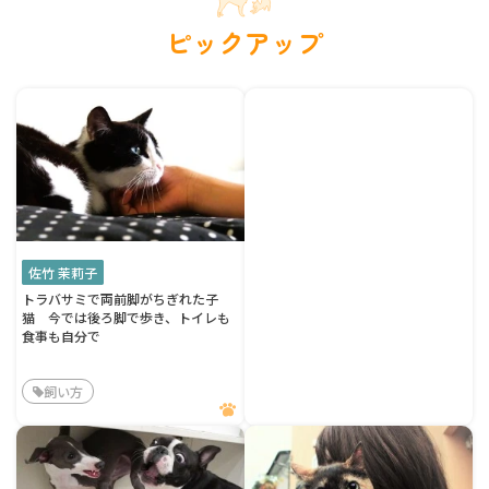
ピックアップ
佐竹 茉莉子
トラバサミで両前脚がちぎれた子
猫 今では後ろ脚で歩き、トイレも
食事も自分で
飼い方