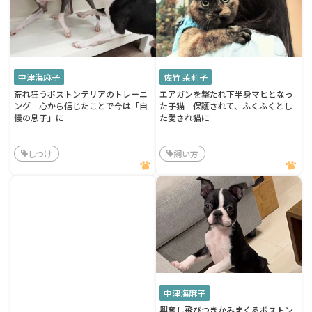
中津海麻子
佐竹 茉莉子
荒れ狂うボストンテリアのトレーニ
エアガンを撃たれ下半身マヒとなっ
ング 心から信じたことで今は「自
た子猫 保護されて、ふくふくとし
慢の息子」に
た愛され猫に
しつけ
飼い方
中津海麻子
興奮し飛びつきかみまくるボストン