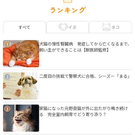
ランキング
イヌ
ネコ
すべて
犬猫の慢性腎臓病 発症してから亡くなるまで、
1
飼い主ができることは【獣医師監修】
二度目の挑戦で警察犬に合格、シーズー「まる」
2
家猫になった元野良猫が外に出たがり鳴き続け
3
る 完全室内飼育でどう寄り添う？