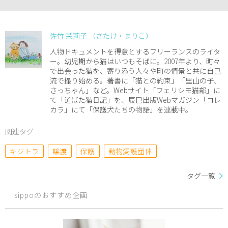
佐竹 茉莉子 （さたけ・まりこ）
人物ドキュメントを得意とするフリーランスのライタ
ー。幼児期から猫はいつもそばに。2007年より、町々
で出会った猫を、寄り添う人々や町の情景と共に自己
流で撮り始める。著書に「猫との約束」「里山の子、
さっちゃん」など。Webサイト「フェリシモ猫部」に
て「道ばた猫日記」を、辰巳出版Webマガジン「コレ
カラ」にて「保護犬たちの物語」を連載中。
関連タグ
キジトラ
譲渡
保護
動物愛護団体
タグ一覧
sippoのおすすめ企画