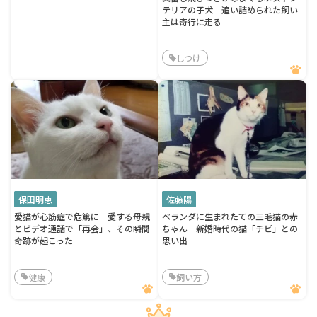
テリアの子犬 追い詰められた飼い
主は奇行に走る
しつけ
保田明恵
佐藤陽
愛猫が心筋症で危篤に 愛する母親
ベランダに生まれたての三毛猫の赤
とビデオ通話で「再会」、その瞬間
ちゃん 新婚時代の猫「チビ」との
奇跡が起こった
思い出
健康
飼い方