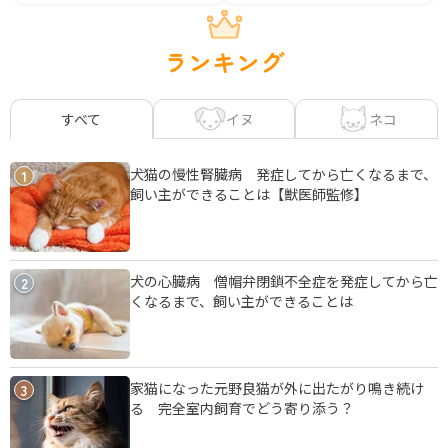
ランキング
イヌ
ネコ
すべて
犬猫の慢性腎臓病 発症してから亡くなるまで、
1
飼い主ができることは【獣医師監修】
犬の心臓病 僧帽弁閉鎖不全症を発症してから亡
2
くなるまで、飼い主ができることは
家猫になった元野良猫が外に出たがり鳴き続け
3
る 完全室内飼育でどう寄り添う？