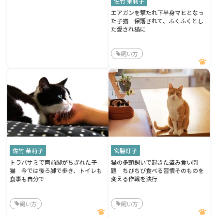
佐竹 茉莉子
エアガンを撃たれ下半身マヒとなっ
た子猫 保護されて、ふくふくとし
た愛され猫に
飼い方
佐竹 茉莉子
宮脇灯子
トラバサミで両前脚がちぎれた子
猫の多頭飼いで起きた盗み食い問
猫 今では後ろ脚で歩き、トイレも
題 ちびちび食べる習慣そのものを
食事も自分で
変える作戦を決行
飼い方
飼い方