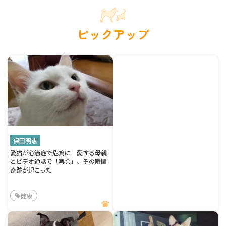
ピックアップ
保田明恵
愛猫が心筋症で危篤に 愛する母親
とビデオ通話で「再会」、その瞬間
奇跡が起こった
健康