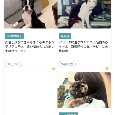
中津海麻子
佐藤陽
興奮し飛びつきかみまくるボストン
ベランダに生まれたての三毛猫の赤
テリアの子犬 追い詰められた飼い
ちゃん 新婚時代の猫「チビ」との
主は奇行に走る
思い出
しつけ
飼い方