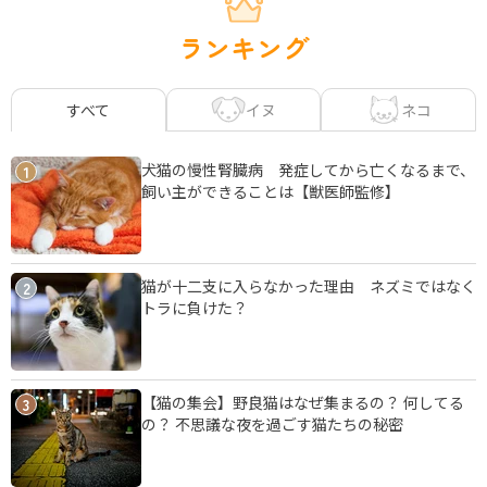
ランキング
イヌ
ネコ
すべて
犬猫の慢性腎臓病 発症してから亡くなるまで、
1
飼い主ができることは【獣医師監修】
猫が十二支に入らなかった理由 ネズミではなく
2
トラに負けた？
【猫の集会】野良猫はなぜ集まるの？ 何してる
3
の？ 不思議な夜を過ごす猫たちの秘密