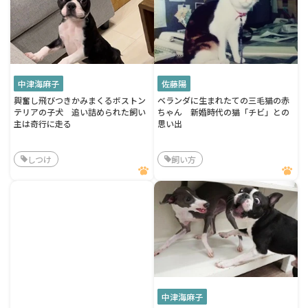
中津海麻子
佐藤陽
興奮し飛びつきかみまくるボストン
ベランダに生まれたての三毛猫の赤
テリアの子犬 追い詰められた飼い
ちゃん 新婚時代の猫「チビ」との
主は奇行に走る
思い出
しつけ
飼い方
中津海麻子