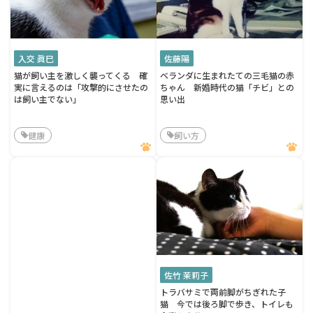
入交 眞巳
佐藤陽
猫が飼い主を激しく襲ってくる 確
ベランダに生まれたての三毛猫の赤
実に言えるのは「攻撃的にさせたの
ちゃん 新婚時代の猫「チビ」との
は飼い主でない」
思い出
健康
飼い方
佐竹 茉莉子
トラバサミで両前脚がちぎれた子
猫 今では後ろ脚で歩き、トイレも