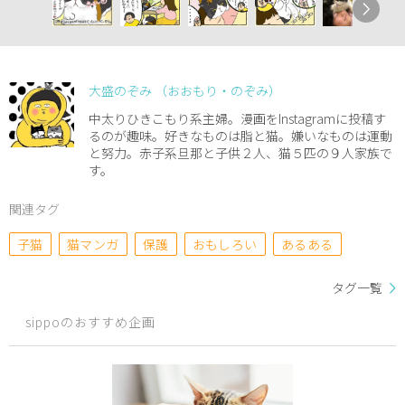
大盛のぞみ （おおもり・のぞみ）
中太りひきこもり系主婦。漫画をInstagramに投稿す
るのが趣味。好きなものは脂と猫。嫌いなものは運動
と努力。赤子系旦那と子供２人、猫５匹の９人家族で
す。
関連タグ
子猫
猫マンガ
保護
おもしろい
あるある
タグ一覧
sippoのおすすめ企画