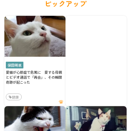
ピックアップ
保田明恵
愛猫が心筋症で危篤に 愛する母親
とビデオ通話で「再会」、その瞬間
奇跡が起こった
健康