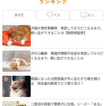
ランキング
イヌ
ネコ
すべて
犬猫の慢性腎臓病 発症してから亡くなるまで、
1
飼い主ができることは【獣医師監修】
犬の心臓病 僧帽弁閉鎖不全症を発症してから亡
2
くなるまで、飼い主ができることは
家猫になった元野良猫が外に出たがり鳴き続け
3
る 完全室内飼育でどう寄り添う？
二度目の挑戦で警察犬に合格、シーズー「まる」
4