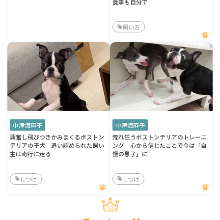
食事も自分で
飼い方
中津海麻子
中津海麻子
興奮し飛びつきかみまくるボストン
荒れ狂うボストンテリアのトレーニ
テリアの子犬 追い詰められた飼い
ング 心から信じたことで今は「自
主は奇行に走る
慢の息子」に
しつけ
しつけ