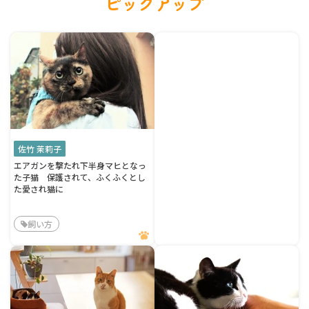
ピックアップ
佐竹 茉莉子
エアガンを撃たれ下半身マヒとなっ
た子猫 保護されて、ふくふくとし
た愛され猫に
飼い方