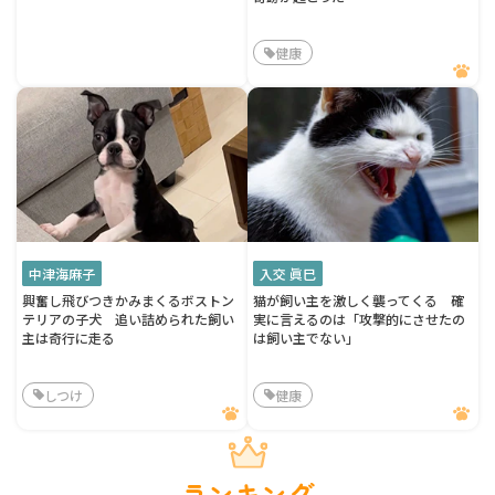
健康
中津海麻子
入交 眞巳
興奮し飛びつきかみまくるボストン
猫が飼い主を激しく襲ってくる 確
テリアの子犬 追い詰められた飼い
実に言えるのは「攻撃的にさせたの
主は奇行に走る
は飼い主でない」
しつけ
健康
ランキング