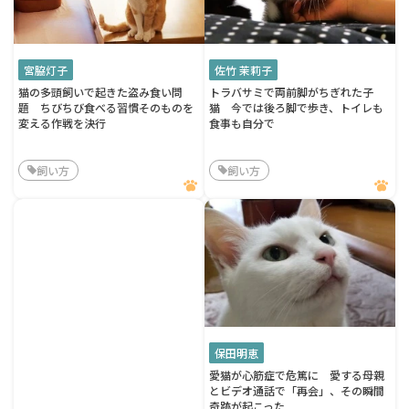
宮脇灯子
佐竹 茉莉子
猫の多頭飼いで起きた盗み食い問
トラバサミで両前脚がちぎれた子
題 ちびちび食べる習慣そのものを
猫 今では後ろ脚で歩き、トイレも
変える作戦を決行
食事も自分で
飼い方
飼い方
保田明恵
愛猫が心筋症で危篤に 愛する母親
とビデオ通話で「再会」、その瞬間
奇跡が起こった