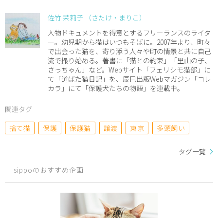
佐竹 茉莉子 （さたけ・まりこ）
人物ドキュメントを得意とするフリーランスのライタ
ー。幼児期から猫はいつもそばに。2007年より、町々
で出会った猫を、寄り添う人々や町の情景と共に自己
流で撮り始める。著書に「猫との約束」「里山の子、
さっちゃん」など。Webサイト「フェリシモ猫部」に
て「道ばた猫日記」を、辰巳出版Webマガジン「コレ
カラ」にて「保護犬たちの物語」を連載中。
関連タグ
捨て猫
保護
保護猫
譲渡
東京
多頭飼い
タグ一覧
sippoのおすすめ企画