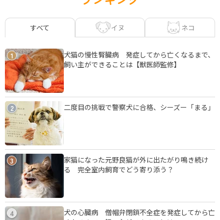
イヌ
ネコ
すべて
犬猫の慢性腎臓病 発症してから亡くなるまで、
1
飼い主ができることは【獣医師監修】
二度目の挑戦で警察犬に合格、シーズー「まる」
2
家猫になった元野良猫が外に出たがり鳴き続け
3
る 完全室内飼育でどう寄り添う？
犬の心臓病 僧帽弁閉鎖不全症を発症してから亡
4