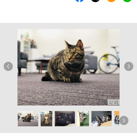
1
/
33