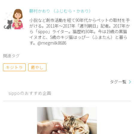
藤村かおり （ふじむら・かおり）
小説など創作活動を経て90年代からペットの取材を手
がける。2011年～2017年「週刊朝日」記者。2017年か
ら「sippo」ライター。猫歴約30年。今は19歳の黒猫
イヌオと、5歳のキジ猫はっぴー（ふまたん）と暮ら
す。@megmilk8686
関連タグ
キジトラ
癒やし
タグ一覧
sippoのおすすめ企画