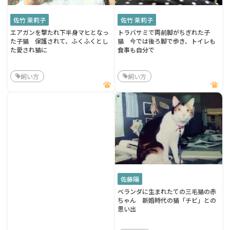
佐竹 茉莉子
佐竹 茉莉子
エアガンを撃たれ下半身マヒとなっ
トラバサミで両前脚がちぎれた子
た子猫 保護されて、ふくふくとし
猫 今では後ろ脚で歩き、トイレも
た愛され猫に
食事も自分で
飼い方
飼い方
佐藤陽
ベランダに生まれたての三毛猫の赤
ちゃん 新婚時代の猫「チビ」との
思い出