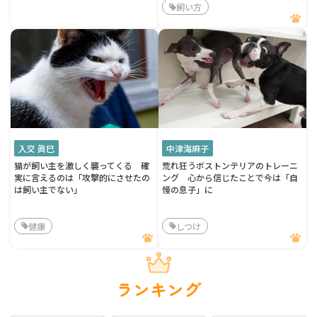
飼い方
入交 眞巳
中津海麻子
猫が飼い主を激しく襲ってくる 確
荒れ狂うボストンテリアのトレーニ
実に言えるのは「攻撃的にさせたの
ング 心から信じたことで今は「自
は飼い主でない」
慢の息子」に
健康
しつけ
ランキング