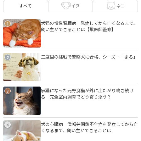
イヌ
ネコ
すべて
犬猫の慢性腎臓病 発症してから亡くなるまで、
1
飼い主ができることは【獣医師監修】
二度目の挑戦で警察犬に合格、シーズー「まる」
2
家猫になった元野良猫が外に出たがり鳴き続け
3
る 完全室内飼育でどう寄り添う？
犬の心臓病 僧帽弁閉鎖不全症を発症してから亡
4
くなるまで、飼い主ができることは