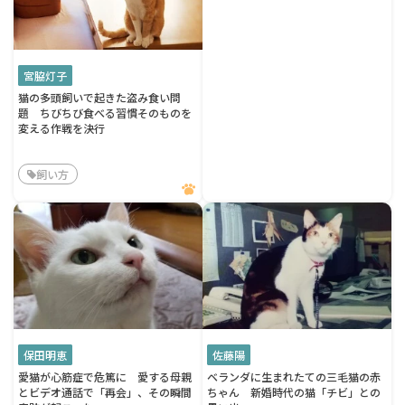
宮脇灯子
猫の多頭飼いで起きた盗み食い問
題 ちびちび食べる習慣そのものを
変える作戦を決行
飼い方
保田明恵
佐藤陽
愛猫が心筋症で危篤に 愛する母親
ベランダに生まれたての三毛猫の赤
とビデオ通話で「再会」、その瞬間
ちゃん 新婚時代の猫「チビ」との