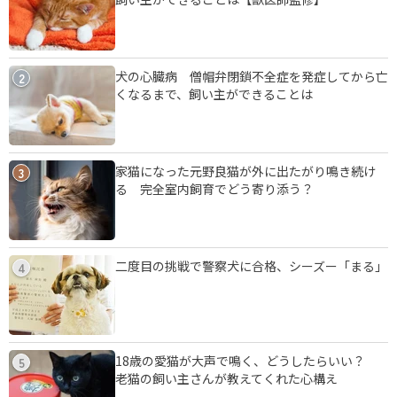
犬の心臓病 僧帽弁閉鎖不全症を発症してから亡
2
くなるまで、飼い主ができることは
家猫になった元野良猫が外に出たがり鳴き続け
3
る 完全室内飼育でどう寄り添う？
二度目の挑戦で警察犬に合格、シーズー「まる」
4
18歳の愛猫が大声で鳴く、どうしたらいい？
5
老猫の飼い主さんが教えてくれた心構え