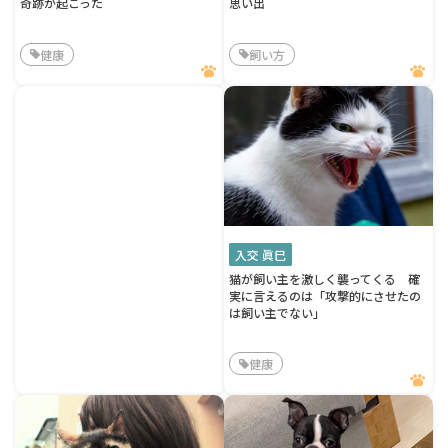
奇跡が起こった
思い出
健康
飼い方
入交 眞巳
猫が飼い主を激しく襲ってくる 確
実に言えるのは「攻撃的にさせたの
は飼い主でない」
健康