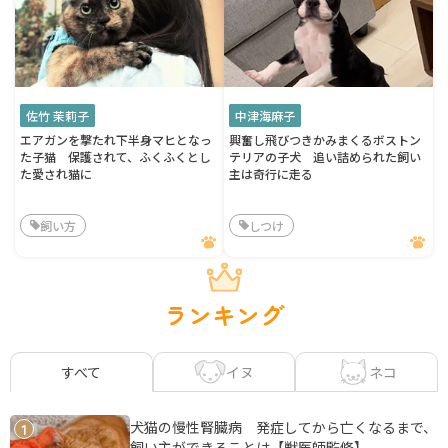
佐竹 茉莉子
中津海麻子
エアガンを撃たれ下半身マヒとなっ
興奮し飛びつきかみまくるボストン
た子猫 保護されて、ふくふくとし
テリアの子犬 追い詰められた飼い
た愛され猫に
主は奇行に走る
飼い方
しつけ
ランキング
イヌ
ネコ
すべて
犬猫の慢性腎臓病 発症してから亡くなるまで、
1
飼い主ができることは【獣医師監修】