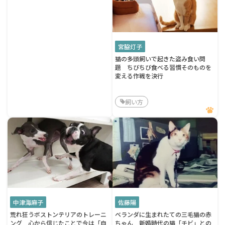
宮脇灯子
猫の多頭飼いで起きた盗み食い問
題 ちびちび食べる習慣そのものを
変える作戦を決行
飼い方
中津海麻子
佐藤陽
荒れ狂うボストンテリアのトレーニ
ベランダに生まれたての三毛猫の赤
ング 心から信じたことで今は「自
ちゃん 新婚時代の猫「チビ」との