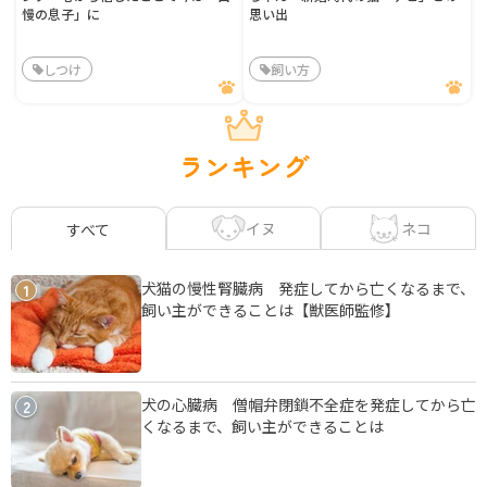
慢の息子」に
思い出
しつけ
飼い方
ランキング
イヌ
ネコ
すべて
犬猫の慢性腎臓病 発症してから亡くなるまで、
1
飼い主ができることは【獣医師監修】
犬の心臓病 僧帽弁閉鎖不全症を発症してから亡
2
くなるまで、飼い主ができることは