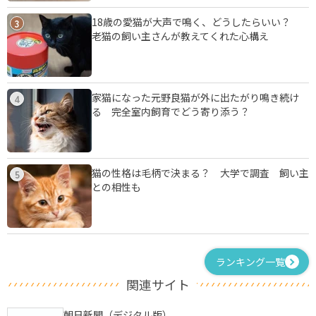
18歳の愛猫が大声で鳴く、どうしたらいい？
3
老猫の飼い主さんが教えてくれた心構え
家猫になった元野良猫が外に出たがり鳴き続け
4
る 完全室内飼育でどう寄り添う？
猫の性格は毛柄で決まる？ 大学で調査 飼い主
5
との相性も
ランキング一覧
関連サイト
朝日新聞（デジタル版）