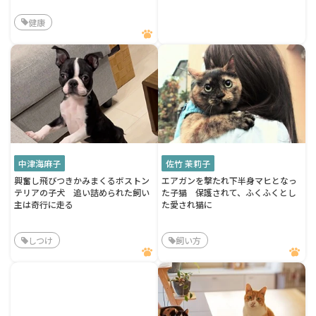
健康
中津海麻子
佐竹 茉莉子
興奮し飛びつきかみまくるボストン
エアガンを撃たれ下半身マヒとなっ
テリアの子犬 追い詰められた飼い
た子猫 保護されて、ふくふくとし
主は奇行に走る
た愛され猫に
しつけ
飼い方