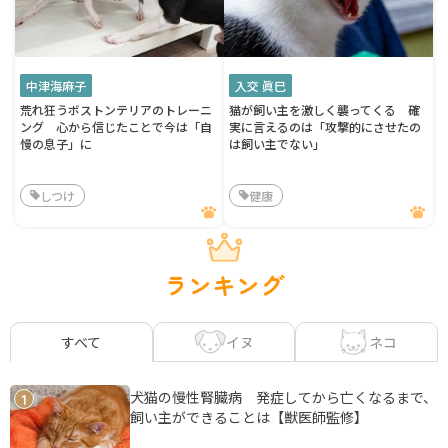
中津海麻子
入交 眞巳
荒れ狂うボストンテリアのトレーニ
猫が飼い主を激しく襲ってくる 確
ング 心から信じたことで今は「自
実に言えるのは「攻撃的にさせたの
慢の息子」に
は飼い主でない」
しつけ
健康
ランキング
イヌ
ネコ
すべて
犬猫の慢性腎臓病 発症してから亡くなるまで、
1
飼い主ができることは【獣医師監修】