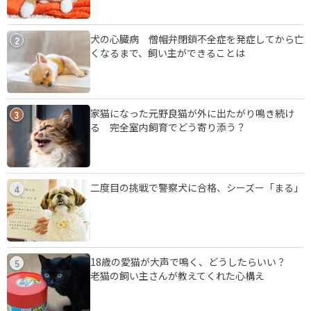
犬の心臓病 僧帽弁閉鎖不全症を発症してから亡
2
くなるまで、飼い主ができることは
家猫になった元野良猫が外に出たがり鳴き続け
3
る 完全室内飼育でどう寄り添う？
二度目の挑戦で警察犬に合格、シーズー「まる」
4
18歳の愛猫が大声で鳴く、どうしたらいい？
5
老猫の飼い主さんが教えてくれた心構え