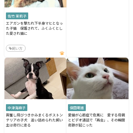
佐竹 茉莉子
エアガンを撃たれ下半身マヒとなっ
た子猫 保護されて、ふくふくとし
た愛され猫に
飼い方
中津海麻子
保田明恵
興奮し飛びつきかみまくるボストン
愛猫が心筋症で危篤に 愛する母親
テリアの子犬 追い詰められた飼い
とビデオ通話で「再会」、その瞬間
主は奇行に走る
奇跡が起こった