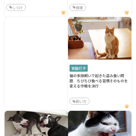
しつけ
健康
宮脇灯子
猫の多頭飼いで起きた盗み食い問
題 ちびちび食べる習慣そのものを
変える作戦を決行
飼い方