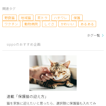
関連タグ
野良猫
地域猫
茶トラ
ハチワレ
保護
ワクチン
動物病院
しぐさ
かわいい
あるある
タグ一覧
sippoのおすすめ企画
連載「保護猫の迎え方」
猫を家族に迎えたいと思ったら、選択肢に保護猫も入れてみ