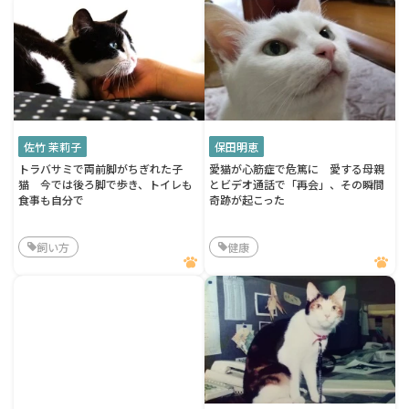
佐竹 茉莉子
保田明恵
トラバサミで両前脚がちぎれた子
愛猫が心筋症で危篤に 愛する母親
猫 今では後ろ脚で歩き、トイレも
とビデオ通話で「再会」、その瞬間
食事も自分で
奇跡が起こった
飼い方
健康