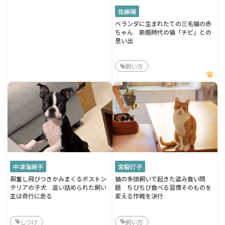
佐藤陽
ベランダに生まれたての三毛猫の赤
ちゃん 新婚時代の猫「チビ」との
思い出
飼い方
中津海麻子
宮脇灯子
興奮し飛びつきかみまくるボストン
猫の多頭飼いで起きた盗み食い問
テリアの子犬 追い詰められた飼い
題 ちびちび食べる習慣そのものを
主は奇行に走る
変える作戦を決行
しつけ
飼い方