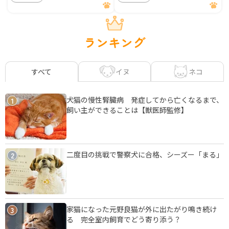
ランキング
イヌ
ネコ
すべて
犬猫の慢性腎臓病 発症してから亡くなるまで、
1
飼い主ができることは【獣医師監修】
二度目の挑戦で警察犬に合格、シーズー「まる」
2
家猫になった元野良猫が外に出たがり鳴き続け
3
る 完全室内飼育でどう寄り添う？