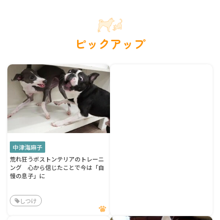
ピックアップ
中津海麻子
荒れ狂うボストンテリアのトレーニ
ング 心から信じたことで今は「自
慢の息子」に
しつけ