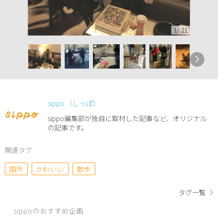
1
/
21
sippo （しっぽ）
sippo編集部が独自に取材した記事など、オリジナル
の記事です。
関連タグ
国外
かわいい
散歩
タグ一覧
sippoのおすすめ企画