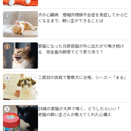
犬の心臓病 僧帽弁閉鎖不全症を発症してから亡
2
くなるまで、飼い主ができることは
家猫になった元野良猫が外に出たがり鳴き続け
3
る 完全室内飼育でどう寄り添う？
二度目の挑戦で警察犬に合格、シーズー「まる」
4
18歳の愛猫が大声で鳴く、どうしたらいい？
5
老猫の飼い主さんが教えてくれた心構え