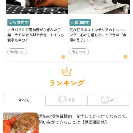
佐竹 茉莉子
中津海麻子
トラバサミで両前脚がちぎれた子
荒れ狂うボストンテリアのトレーニ
猫 今では後ろ脚で歩き、トイレも
ング 心から信じたことで今は「自
食事も自分で
慢の息子」に
飼い方
しつけ
ランキング
イヌ
ネコ
すべて
犬猫の慢性腎臓病 発症してから亡くなるまで、
1
飼い主ができることは【獣医師監修】