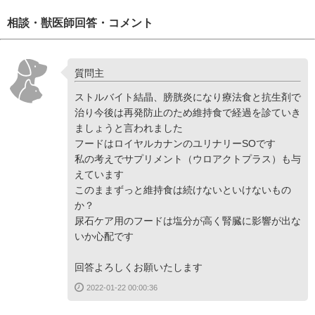
相談・獣医師回答・コメント
質問主
ストルバイト結晶、膀胱炎になり療法食と抗生剤で
治り今後は再発防止のため維持食で経過を診ていき
ましょうと言われました
フードはロイヤルカナンのユリナリーSOです
私の考えでサプリメント（ウロアクトプラス）も与
えています
このままずっと維持食は続けないといけないもの
か？
尿石ケア用のフードは塩分が高く腎臓に影響が出な
いか心配です
回答よろしくお願いたします
2022-01-22 00:00:36