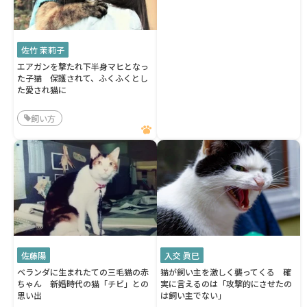
佐竹 茉莉子
エアガンを撃たれ下半身マヒとなっ
た子猫 保護されて、ふくふくとし
た愛され猫に
飼い方
佐藤陽
入交 眞巳
ベランダに生まれたての三毛猫の赤
猫が飼い主を激しく襲ってくる 確
ちゃん 新婚時代の猫「チビ」との
実に言えるのは「攻撃的にさせたの
思い出
は飼い主でない」