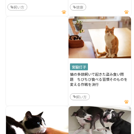
飼い方
健康
宮脇灯子
猫の多頭飼いで起きた盗み食い問
題 ちびちび食べる習慣そのものを
変える作戦を決行
飼い方