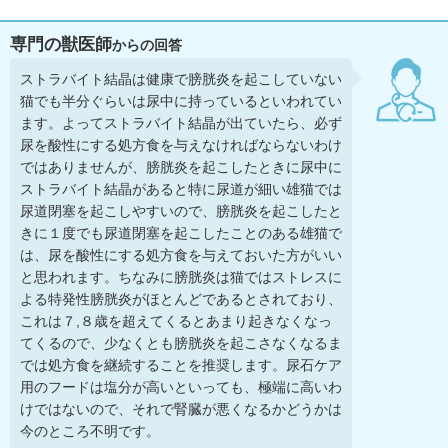
専門の獣医師
からの回答
ストラバイト結晶は健康で膀胱炎を起こしていない
猫でも半分ぐらいは尿中に持っているといわれてい
ます。よってストラバイト結晶が出ていたら、必ず
尿を酸性にする処方食を与えなければならないわけ
ではありませんが、膀胱炎を起こしたときに尿中に
ストラバイト結晶があると特に尿道が細い雄猫では
尿道閉塞を起こしやすいので、膀胱炎を起こしたと
きに１度でも尿道閉塞を起こしたことのある雄猫で
は、尿を酸性にする処方食を与えておいた方がいい
と思われます。ちなみに膀胱炎は猫ではストレスに
よる特発性膀胱炎がほとんどであるとされており、
これは７,８歳を超えてくるとあまり起きなくなっ
てくるので、少なくとも膀胱炎を起こさなくなるま
では処方食を継続することを推奨します。尿石ケア
用のフードは塩分が高いといっても、極端に高いわ
けではないので、それで腎臓が悪くなるかどうかは
今のところ不明です。