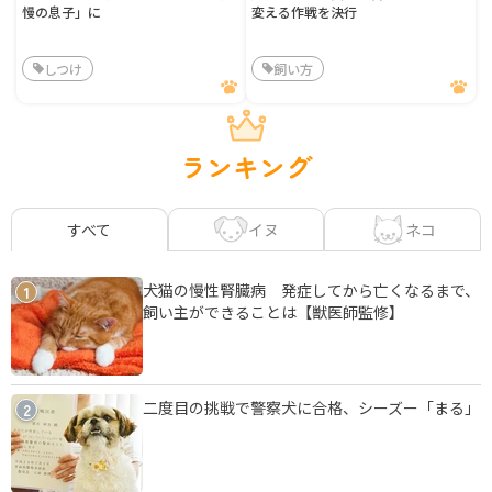
慢の息子」に
変える作戦を決行
しつけ
飼い方
ランキング
イヌ
ネコ
すべて
犬猫の慢性腎臓病 発症してから亡くなるまで、
1
飼い主ができることは【獣医師監修】
二度目の挑戦で警察犬に合格、シーズー「まる」
2