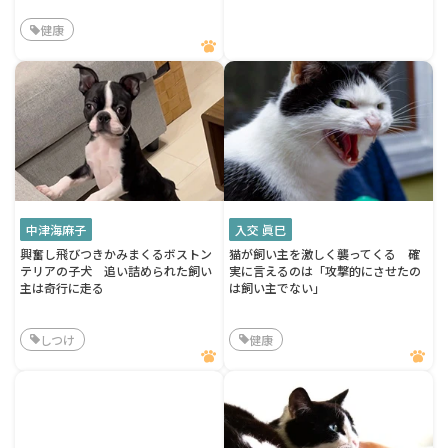
健康
中津海麻子
入交 眞巳
興奮し飛びつきかみまくるボストン
猫が飼い主を激しく襲ってくる 確
テリアの子犬 追い詰められた飼い
実に言えるのは「攻撃的にさせたの
主は奇行に走る
は飼い主でない」
しつけ
健康