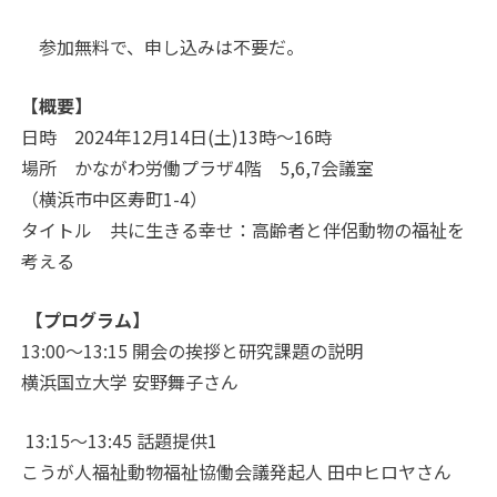
参加無料で、申し込みは不要だ。
【概要】
日時
2024年12月14日(土
)
13時
〜
16時
場所 かながわ労働プラザ4階
5,6,7会議室
（横浜市中区寿町
1-4
）
タイトル 共に生きる幸せ：高齢者と伴侶動物の福祉を
考える
【プログラム】
13:00
〜
13:15 開会の挨拶と研究課題の説明
横浜国立大学 安野舞子さん
13:15
〜
13:45 話題提供1
こうが人福祉動物福祉協働会議発起人 田中ヒロヤさん