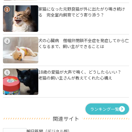
家猫になった元野良猫が外に出たがり鳴き続け
3
る 完全室内飼育でどう寄り添う？
犬の心臓病 僧帽弁閉鎖不全症を発症してから亡
4
くなるまで、飼い主ができることは
18歳の愛猫が大声で鳴く、どうしたらいい？
5
老猫の飼い主さんが教えてくれた心構え
ランキング一覧
関連サイト
朝日新聞（デジタル版）