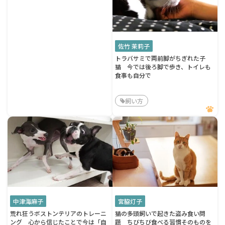
佐竹 茉莉子
トラバサミで両前脚がちぎれた子
猫 今では後ろ脚で歩き、トイレも
食事も自分で
飼い方
中津海麻子
宮脇灯子
荒れ狂うボストンテリアのトレーニ
猫の多頭飼いで起きた盗み食い問
ング 心から信じたことで今は「自
題 ちびちび食べる習慣そのものを