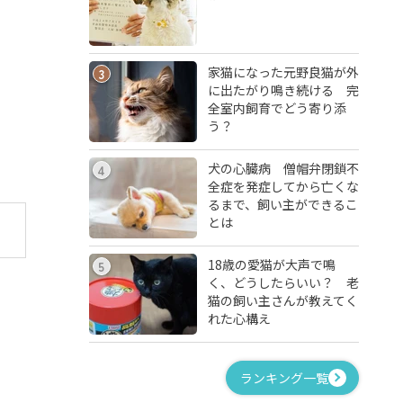
家猫になった元野良猫が外
3
に出たがり鳴き続ける 完
全室内飼育でどう寄り添
う？
犬の心臓病 僧帽弁閉鎖不
4
全症を発症してから亡くな
るまで、飼い主ができるこ
とは
18歳の愛猫が大声で鳴
5
く、どうしたらいい？ 老
猫の飼い主さんが教えてく
れた心構え
ランキング一覧