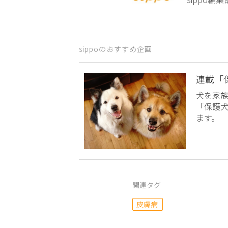
sippoのおすすめ企画
連載「
犬を家
「保護
ます。
関連タグ
皮膚病