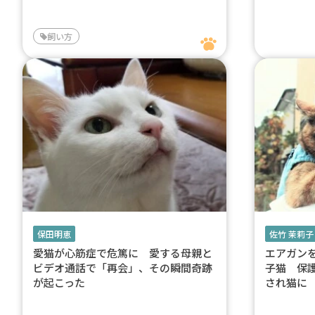
飼い方
保田明恵
佐竹 茉莉子
愛猫が心筋症で危篤に 愛する母親と
エアガン
ビデオ通話で「再会」、その瞬間奇跡
子猫 保
が起こった
され猫に