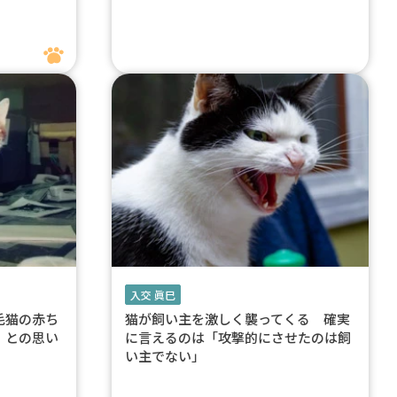
入交 眞巳
毛猫の赤ち
猫が飼い主を激しく襲ってくる 確実
」との思い
に言えるのは「攻撃的にさせたのは飼
い主でない」