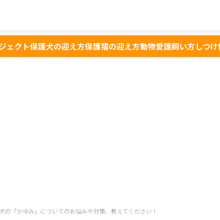
ジェクト
保護犬の迎え方
保護猫の迎え方
動物愛護
飼い方
しつけ
犬の「かゆみ」についてのお悩みや対策、教えてください！