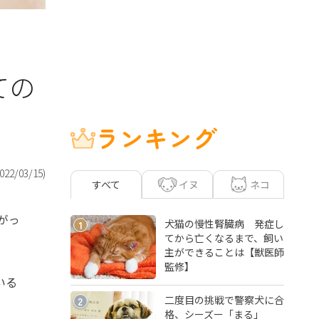
ての
ランキング
022/03/15
)
イヌ
ネコ
すべて
がっ
犬猫の慢性腎臓病 発症し
1
てから亡くなるまで、飼い
主ができることは【獣医師
監修】
いる
二度目の挑戦で警察犬に合
2
格、シーズー「まる」