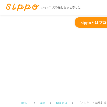
[ シッポ ] 犬や猫ともっと幸せに
sippoとは
プロ
【アンケート募集】愛
HOME
健康
健康管理