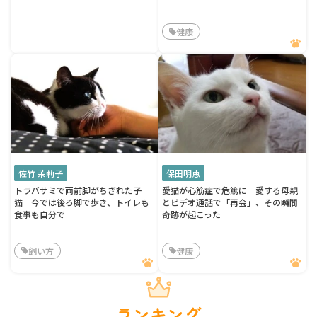
健康
佐竹 茉莉子
保田明恵
トラバサミで両前脚がちぎれた子
愛猫が心筋症で危篤に 愛する母親
猫 今では後ろ脚で歩き、トイレも
とビデオ通話で「再会」、その瞬間
食事も自分で
奇跡が起こった
飼い方
健康
ランキング