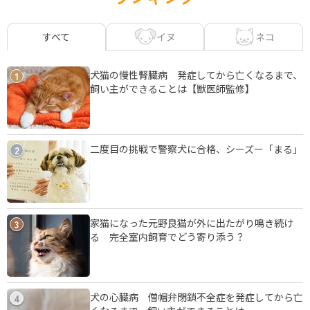
イヌ
ネコ
すべて
犬猫の慢性腎臓病 発症してから亡くなるまで、
1
飼い主ができることは【獣医師監修】
二度目の挑戦で警察犬に合格、シーズー「まる」
2
家猫になった元野良猫が外に出たがり鳴き続け
3
る 完全室内飼育でどう寄り添う？
犬の心臓病 僧帽弁閉鎖不全症を発症してから亡
4