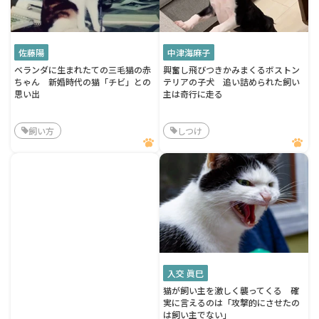
佐藤陽
中津海麻子
ベランダに生まれたての三毛猫の赤
興奮し飛びつきかみまくるボストン
ちゃん 新婚時代の猫「チビ」との
テリアの子犬 追い詰められた飼い
思い出
主は奇行に走る
飼い方
しつけ
入交 眞巳
猫が飼い主を激しく襲ってくる 確
実に言えるのは「攻撃的にさせたの
は飼い主でない」