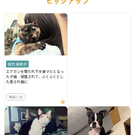
ピックアップ
佐竹 茉莉子
エアガンを撃たれ下半身マヒとなっ
た子猫 保護されて、ふくふくとし
た愛され猫に
飼い方