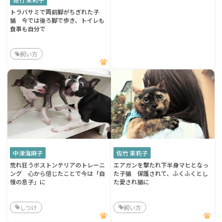
トラバサミで両前脚がちぎれた子
猫 今では後ろ脚で歩き、トイレも
食事も自分で
飼い方
中津海麻子
佐竹 茉莉子
荒れ狂うボストンテリアのトレーニ
エアガンを撃たれ下半身マヒとなっ
ング 心から信じたことで今は「自
た子猫 保護されて、ふくふくとし
慢の息子」に
た愛され猫に
しつけ
飼い方