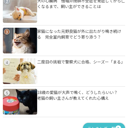
犬の心臓病 僧帽弁閉鎖不全症を発症してから亡
2
くなるまで、飼い主ができることは
家猫になった元野良猫が外に出たがり鳴き続け
3
る 完全室内飼育でどう寄り添う？
二度目の挑戦で警察犬に合格、シーズー「まる」
4
18歳の愛猫が大声で鳴く、どうしたらいい？
5
老猫の飼い主さんが教えてくれた心構え