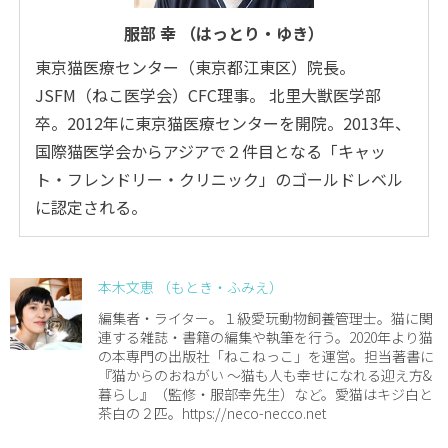
服部 幸 （はっとり・ゆき）
東京猫医療センター（東京都江東区）院長。
JSFM（ねこ医学会）CFC理事。 北里大獣医学部
卒。2012年に東京猫医療センターを開院。2013年、
国際猫医学会からアジアで２件目となる「キャッ
ト・フレンドリー・クリニック」のゴールドレベル
に認定される。
本木文恵 （もとき・ふみえ）
編集者・ライター。１級愛玩動物飼養管理士。猫に関
連する雑誌・書籍の編集や執筆を行う。2020年より猫
の本専門の出版社「ねこねっこ」を運営。担当著書に
『猫からのおねがい 〜猫も人も幸せになれる迎え方&
暮らし』（監修・服部幸先生）など。愛猫はキジ白と
茶白の２匹。https://neco-necco.net