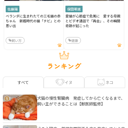
佐藤陽
保田明恵
ベランダに生まれたての三毛猫の赤
愛猫が心筋症で危篤に 愛する母親
ちゃん 新婚時代の猫「チビ」との
とビデオ通話で「再会」、その瞬間
思い出
奇跡が起こった
飼い方
健康
ランキング
イヌ
ネコ
すべて
犬猫の慢性腎臓病 発症してから亡くなるまで、
1
飼い主ができることは【獣医師監修】