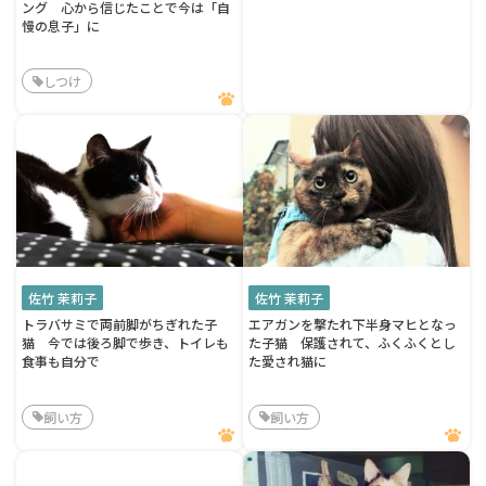
ング 心から信じたことで今は「自
慢の息子」に
しつけ
佐竹 茉莉子
佐竹 茉莉子
トラバサミで両前脚がちぎれた子
エアガンを撃たれ下半身マヒとなっ
猫 今では後ろ脚で歩き、トイレも
た子猫 保護されて、ふくふくとし
食事も自分で
た愛され猫に
飼い方
飼い方