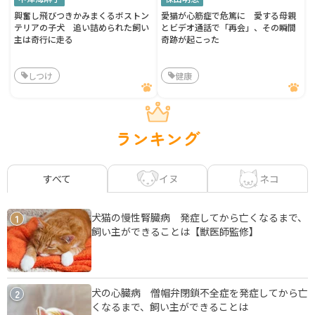
興奮し飛びつきかみまくるボストン
愛猫が心筋症で危篤に 愛する母親
テリアの子犬 追い詰められた飼い
とビデオ通話で「再会」、その瞬間
主は奇行に走る
奇跡が起こった
しつけ
健康
ランキング
イヌ
ネコ
すべて
犬猫の慢性腎臓病 発症してから亡くなるまで、
1
飼い主ができることは【獣医師監修】
犬の心臓病 僧帽弁閉鎖不全症を発症してから亡
2
くなるまで、飼い主ができることは