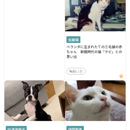
佐藤陽
ベランダに生まれたての三毛猫の赤
ちゃん 新婚時代の猫「チビ」との
思い出
飼い方
中津海麻子
保田明恵