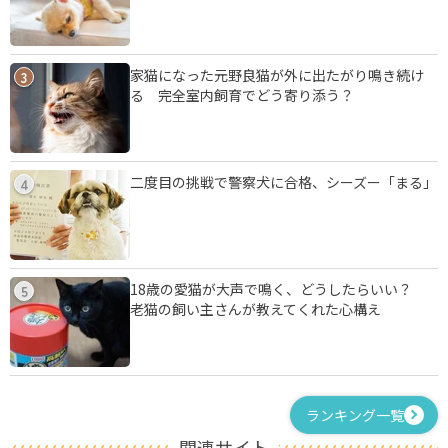
家猫になった元野良猫が外に出たがり鳴き続け
3
る 完全室内飼育でどう寄り添う？
二度目の挑戦で警察犬に合格、シーズー「まる」
4
18歳の愛猫が大声で鳴く、どうしたらいい？
5
老猫の飼い主さんが教えてくれた心構え
ランキング一覧
関連サイト