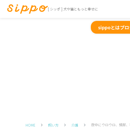
[ シッポ ] 犬や猫ともっと幸せに
sippoとは
プロ
夜中にウロウロ、頻尿、
HOME
飼い方
介護