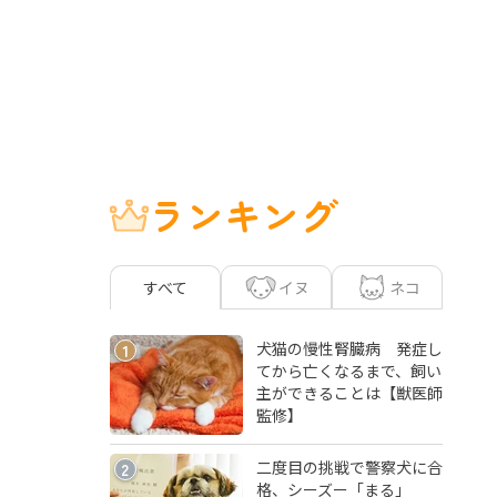
ランキング
イヌ
ネコ
すべて
犬猫の慢性腎臓病 発症し
1
てから亡くなるまで、飼い
主ができることは【獣医師
監修】
二度目の挑戦で警察犬に合
2
格、シーズー「まる」