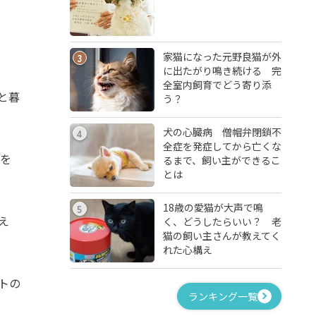
家猫になった元野良猫が外
3
に出たがり鳴き続ける 完
全室内飼育でどう寄り添
と暮
う？
犬の心臓病 僧帽弁閉鎖不
4
全症を発症してから亡くな
橋を
るまで、飼い主ができるこ
とは
18歳の愛猫が大声で鳴
5
え
く、どうしたらいい？ 老
猫の飼い主さんが教えてく
れた心構え
トの
ランキング一覧