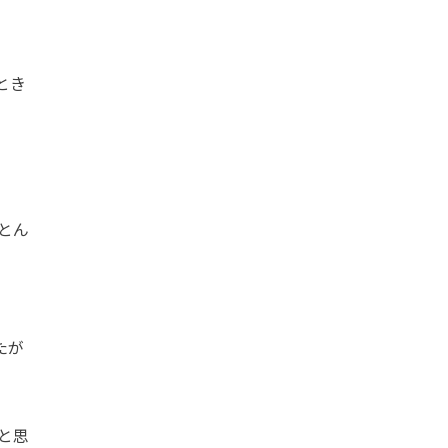
とき
とん
たが
と思