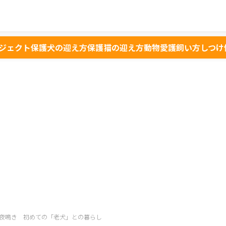
ジェクト
保護犬の迎え方
保護猫の迎え方
動物愛護
飼い方
しつけ
夜鳴き 初めての「老犬」との暮らし