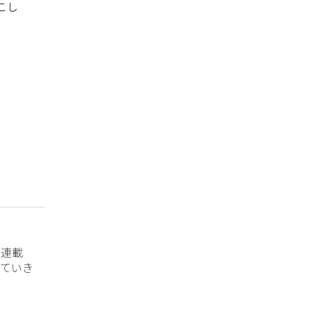
こし
？連載
ていき