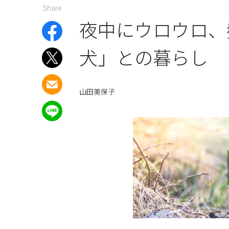
Share
夜中にウロウロ、
犬」との暮らし
山田美保子