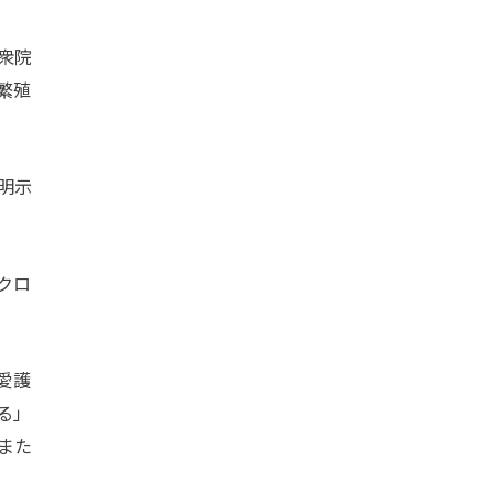
衆院
繁殖
明示
クロ
愛護
る」
また