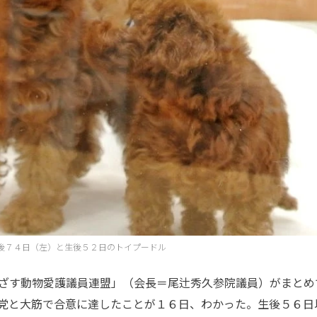
後７４日（左）と生後５２日のトイプードル
ざす動物愛護議員連盟」（会長＝尾辻秀久参院議員）がまとめ
党と大筋で合意に達したことが１６日、わかった。生後５６日