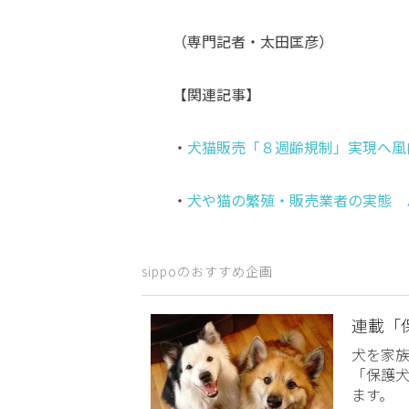
（専門記者・太田匡彦）
【関連記事】
・
犬猫販売「８週齢規制」実現へ風
・
犬や猫の繁殖・販売業者の実態 
sippoのおすすめ企画
連載「
犬を家
「保護
ます。