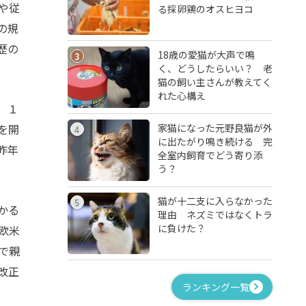
や従
る採卵鶏のオスヒヨコ
の規
歴の
18歳の愛猫が大声で鳴
3
く、どうしたらいい？ 老
猫の飼い主さんが教えてく
れた心構え
、１
家猫になった元野良猫が外
を開
4
に出たがり鳴き続ける 完
昨年
全室内飼育でどう寄り添
う？
猫が十二支に入らなかった
5
かる
理由 ネズミではなくトラ
に負けた？
欧米
で親
改正
ランキング一覧