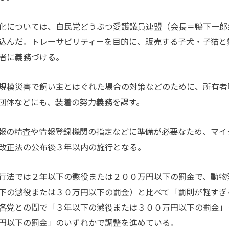
化については、自民党どうぶつ愛護議員連盟（会長＝鴨下一郎
込んだ。トレーサビリティーを目的に、販売する子犬・子猫と
者に義務づける。
規模災害で飼い主とはぐれた場合の対策などのために、所有者
団体などにも、装着の努力義務を課す。
報の精査や情報登録機関の指定などに準備が必要なため、マイ
改正法の公布後３年以内の施行となる。
行法では２年以下の懲役または２００万円以下の罰金で、動物
下の懲役または３０万円以下の罰金）と比べて「罰則が軽すぎ
各党との間で「３年以下の懲役または３００万円以下の罰金」
円以下の罰金」のいずれかで調整を進めている。