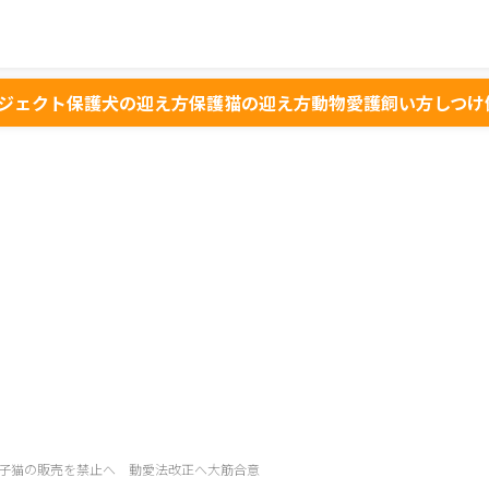
ジェクト
保護犬の迎え方
保護猫の迎え方
動物愛護
飼い方
しつけ
子猫の販売を禁止へ 動愛法改正へ大筋合意