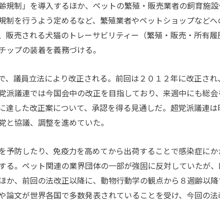
齢規制」を導入するほか、ペットの繁殖・販売業者の飼育施設
規制を行うよう定めるなど、繁殖業者やペットショップなどへ
、販売される犬猫のトレーサビリティー（繁殖・販売・所有履
チップの装着を義務づける。
で、議員立法により改正される。前回は２０１２年に改正され
党派議連では今国会中の改正を目指しており、来週中にも総会
に達した改正案について、承認を得る見通しだ。超党派議連は
党と協議、調整を進めていた。
を予防したり、免疫力を高めてから出荷することで感染症にか
する。ペット関連の業界団体の一部が強固に反対していたが、
ほか、前回の法改正以降に、動物行動学の観点から８週齢以降
や論文が世界各国で多数発表されていることを受け、今回の法