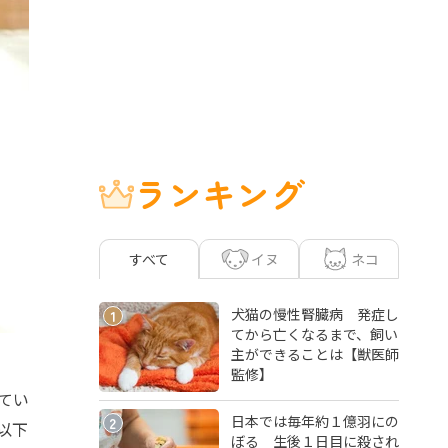
ランキング
イヌ
ネコ
すべて
犬猫の慢性腎臓病 発症し
1
てから亡くなるまで、飼い
主ができることは【獣医師
監修】
てい
日本では毎年約１億羽にの
2
以下
ぼる 生後１日目に殺され