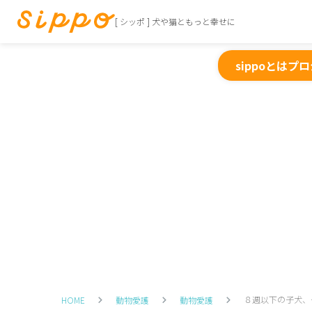
[ シッポ ] 犬や猫ともっと幸せに
sippoとは
プロ
８週以下の子犬、
HOME
動物愛護
動物愛護