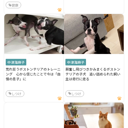
健康
中津海麻子
中津海麻子
荒れ狂うボストンテリアのトレーニ
興奮し飛びつきかみまくるボストン
ング 心から信じたことで今は「自
テリアの子犬 追い詰められた飼い
慢の息子」に
主は奇行に走る
しつけ
しつけ