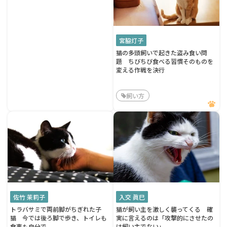
宮脇灯子
猫の多頭飼いで起きた盗み食い問
題 ちびちび食べる習慣そのものを
変える作戦を決行
飼い方
佐竹 茉莉子
入交 眞巳
トラバサミで両前脚がちぎれた子
猫が飼い主を激しく襲ってくる 確
猫 今では後ろ脚で歩き、トイレも
実に言えるのは「攻撃的にさせたの
食事も自分で
は飼い主でない」