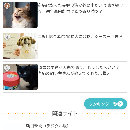
家猫になった元野良猫が外に出たがり鳴き続け
3
る 完全室内飼育でどう寄り添う？
二度目の挑戦で警察犬に合格、シーズー「まる」
4
18歳の愛猫が大声で鳴く、どうしたらいい？
5
老猫の飼い主さんが教えてくれた心構え
ランキング一覧
関連サイト
朝日新聞（デジタル版）