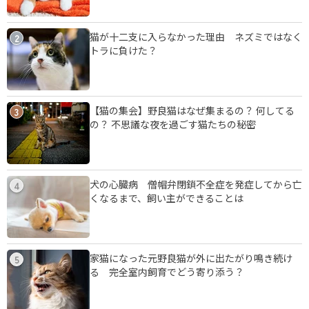
猫が十二支に入らなかった理由 ネズミではなく
2
トラに負けた？
【猫の集会】野良猫はなぜ集まるの？ 何してる
3
の？ 不思議な夜を過ごす猫たちの秘密
犬の心臓病 僧帽弁閉鎖不全症を発症してから亡
4
くなるまで、飼い主ができることは
家猫になった元野良猫が外に出たがり鳴き続け
5
る 完全室内飼育でどう寄り添う？