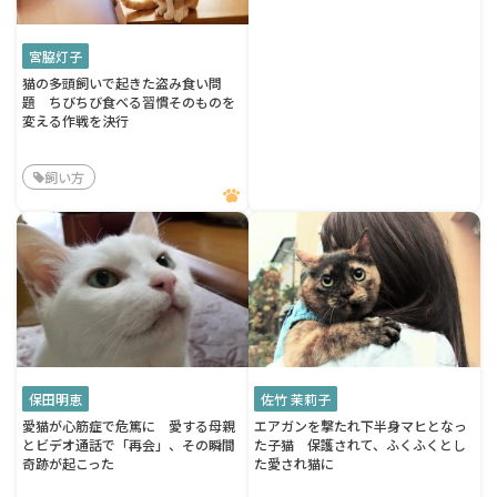
宮脇灯子
猫の多頭飼いで起きた盗み食い問
題 ちびちび食べる習慣そのものを
変える作戦を決行
飼い方
保田明恵
佐竹 茉莉子
愛猫が心筋症で危篤に 愛する母親
エアガンを撃たれ下半身マヒとなっ
とビデオ通話で「再会」、その瞬間
た子猫 保護されて、ふくふくとし
奇跡が起こった
た愛され猫に