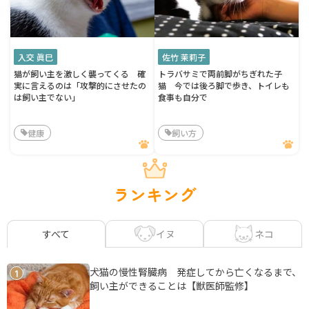
入交 眞巳
佐竹 茉莉子
猫が飼い主を激しく襲ってくる 確
トラバサミで両前脚がちぎれた子
実に言えるのは「攻撃的にさせたの
猫 今では後ろ脚で歩き、トイレも
は飼い主でない」
食事も自分で
健康
飼い方
ランキング
イヌ
ネコ
すべて
犬猫の慢性腎臓病 発症してから亡くなるまで、
1
飼い主ができることは【獣医師監修】