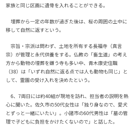
家族と同じ区画に遺骨を入れることができる。
埋葬から一定の年数が過ぎた後は、桜の周囲の土中に
移して自然に返すという。
宗旨・宗派は問わず、土地を所有する長福寺（真言
宗）が管理と永代供養をする。仏教の「畜生道」の考え
方から動物の埋葬を嫌う寺も多い中、青木康史住職
（38）は「いずれ自然に返る点では人も動物も同じ」と
して、霊園の受け入れを決めたという。
6、7両日には約40組が現地を訪れ、担当者の説明を熱
心に聞いた。佐久市の50代女性は「独り身なので、愛犬
とずっと一緒にいたい」。小諸市の60代男性は「墓の管
理で子どもに負担をかけたくないので」と話した。