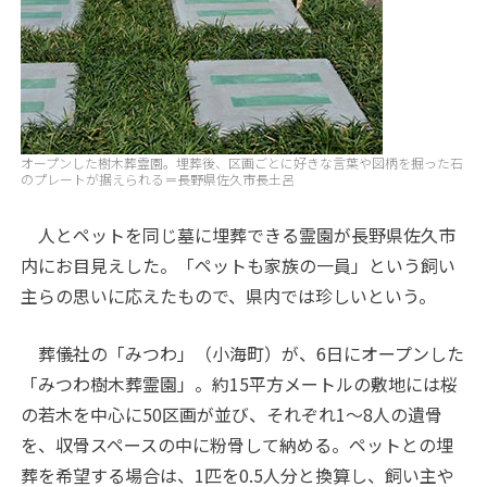
オープンした樹木葬霊園。埋葬後、区画ごとに好きな言葉や図柄を掘った石
のプレートが据えられる＝長野県佐久市長土呂
人とペットを同じ墓に埋葬できる霊園が長野県佐久市
内にお目見えした。「ペットも家族の一員」という飼い
主らの思いに応えたもので、県内では珍しいという。
葬儀社の「みつわ」（小海町）が、6日にオープンした
「みつわ樹木葬霊園」。約15平方メートルの敷地には桜
の若木を中心に50区画が並び、それぞれ1～8人の遺骨
を、収骨スペースの中に粉骨して納める。ペットとの埋
葬を希望する場合は、1匹を0.5人分と換算し、飼い主や