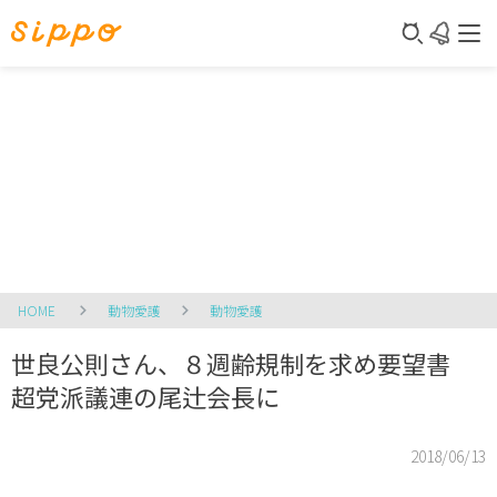
HOME
動物愛護
動物愛護
世良公則さん、８週齢規制を求め要望書
超党派議連の尾辻会長に
2018/06/13