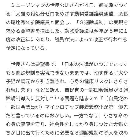
ミュージシャンの世良公則さんが４日、超党派でつく
る「犬猫の殺処分ゼロをめざす動物愛護議員連盟」会長
の尾辻秀久参院議員と面会し、「８週齢規制」の実現を
求める要望書を提出した。動物愛護法は今年が５年に１
度の改正年にあたり、議員立法によって改正が行われる
予定になっている。
世良さんは要望書で、「日本の法律がいつまでたって
も８週齢規制を実現できないままでは、幼すぎる子犬や
子猫が親元から引き離され、心身の健康リスクにさらさ
れ続けます」などと訴え、自民党の一部国会議員が８週
齢規制導入に反対している問題を踏まえて「（自民党の
一部国会議員が）マイクロチップ装着義務化が第一優先
だと言っているのはおかしい。一方でなぜ、小さな命の
心身の健康を守り、社会性をしっかり身につけた犬猫た
ちが世に出て行くために必要な８週齢規制の導入を決め