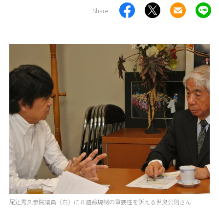
Share
尾辻秀久参院議員（右）に８週齢規制の重要性を訴える世良公則さん