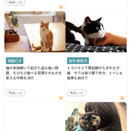
飼い方
宮脇灯子
佐竹 茉莉子
猫の多頭飼いで起きた盗み食い問
トラバサミで両前脚がちぎれた子
題 ちびちび食べる習慣そのものを
猫 今では後ろ脚で歩き、トイレも
変える作戦を決行
食事も自分で
飼い方
飼い方