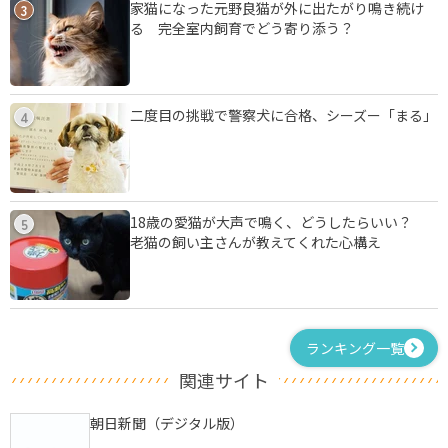
家猫になった元野良猫が外に出たがり鳴き続け
3
る 完全室内飼育でどう寄り添う？
二度目の挑戦で警察犬に合格、シーズー「まる」
4
18歳の愛猫が大声で鳴く、どうしたらいい？
5
老猫の飼い主さんが教えてくれた心構え
ランキング一覧
関連サイト
朝日新聞（デジタル版）