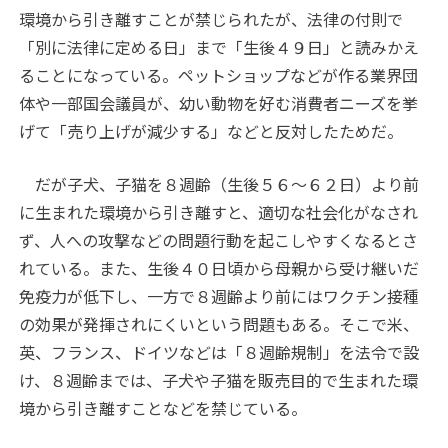
環境から引き離すことが禁じられたが、法律の付則で
「別に法律に定める日」まで「生後４９日」と読みかえ
ることになっている。ペットショップなどが作る業界団
体や一部国会議員が、幼い動物を好む消費者ニーズを挙
げて「売り上げが減少する」などと反対したためだ。
だが子犬、子猫を８週齢（生後５６～６２日）より前
に生まれた環境から引き離すと、適切な社会化がなされ
ず、人への攻撃などの問題行動を起こしやすくなるとさ
れている。また、生後４０日頃から母親から受け継いだ
免疫力が低下し、一方で８週齢より前にはワクチン接種
の効果が発揮されにくいという問題もある。そこで米、
英、フランス、ドイツなどは「８週齢規制」を法令で設
け、８週齢までは、子犬や子猫を販売目的で生まれた環
境から引き離すことなどを禁じている。