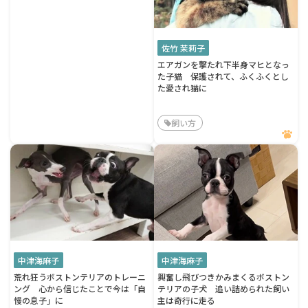
佐竹 茉莉子
エアガンを撃たれ下半身マヒとなっ
た子猫 保護されて、ふくふくとし
た愛され猫に
飼い方
中津海麻子
中津海麻子
荒れ狂うボストンテリアのトレーニ
興奮し飛びつきかみまくるボストン
ング 心から信じたことで今は「自
テリアの子犬 追い詰められた飼い
慢の息子」に
主は奇行に走る