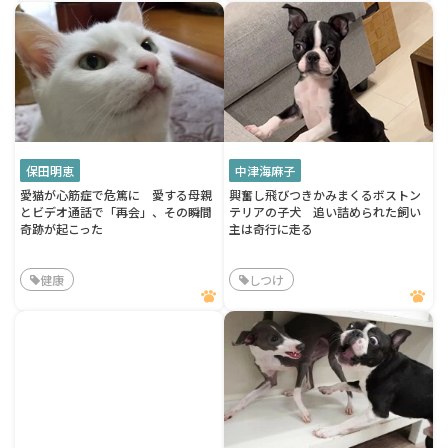
保田明恵
中津海麻子
愛猫が心筋症で危篤に 愛する母親
興奮し飛びつきかみまくるボストン
とビデオ通話で「再会」、その瞬間
テリアの子犬 追い詰められた飼い
奇跡が起こった
主は奇行に走る
健康
しつけ