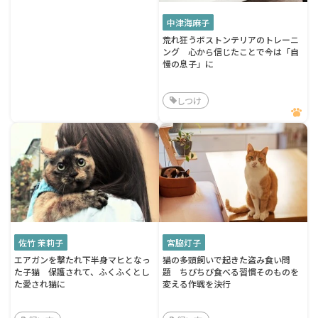
中津海麻子
荒れ狂うボストンテリアのトレーニ
ング 心から信じたことで今は「自
慢の息子」に
しつけ
佐竹 茉莉子
宮脇灯子
エアガンを撃たれ下半身マヒとなっ
猫の多頭飼いで起きた盗み食い問
た子猫 保護されて、ふくふくとし
題 ちびちび食べる習慣そのものを
た愛され猫に
変える作戦を決行