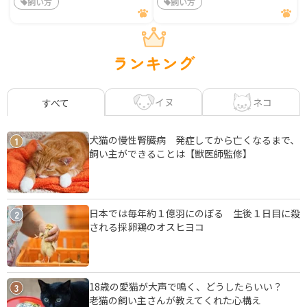
飼い方
飼い方
ランキング
イヌ
ネコ
すべて
犬猫の慢性腎臓病 発症してから亡くなるまで、
1
飼い主ができることは【獣医師監修】
日本では毎年約１億羽にのぼる 生後１日目に殺
2
される採卵鶏のオスヒヨコ
18歳の愛猫が大声で鳴く、どうしたらいい？
3
老猫の飼い主さんが教えてくれた心構え