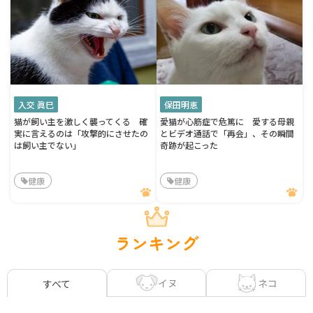
入交 眞巳
保田明恵
猫が飼い主を激しく襲ってくる 確
愛猫が心筋症で危篤に 愛する母親
実に言えるのは「攻撃的にさせたの
とビデオ通話で「再会」、その瞬間
は飼い主でない」
奇跡が起こった
健康
健康
ランキング
イヌ
ネコ
すべて