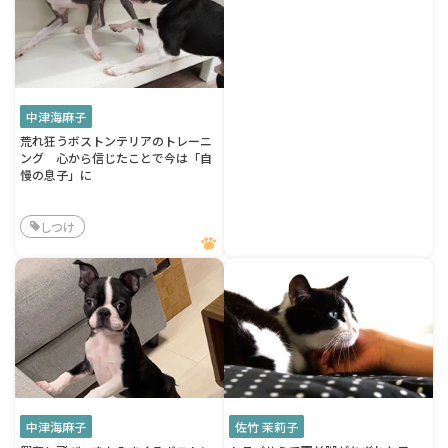
中津海麻子
荒れ狂うボストンテリアのトレーニ
ング 心から信じたことで今は「自
慢の息子」に
しつけ
中津海麻子
佐竹 茉莉子