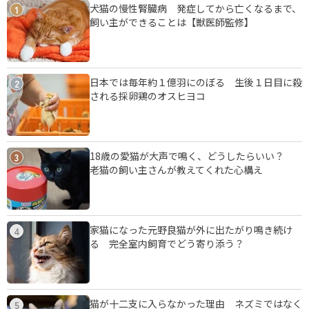
犬猫の慢性腎臓病 発症してから亡くなるまで、
1
飼い主ができることは【獣医師監修】
日本では毎年約１億羽にのぼる 生後１日目に殺
2
される採卵鶏のオスヒヨコ
18歳の愛猫が大声で鳴く、どうしたらいい？
3
老猫の飼い主さんが教えてくれた心構え
家猫になった元野良猫が外に出たがり鳴き続け
4
る 完全室内飼育でどう寄り添う？
猫が十二支に入らなかった理由 ネズミではなく
5