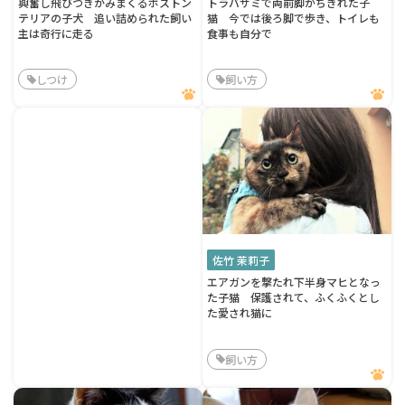
興奮し飛びつきかみまくるボストン
トラバサミで両前脚がちぎれた子
テリアの子犬 追い詰められた飼い
猫 今では後ろ脚で歩き、トイレも
主は奇行に走る
食事も自分で
しつけ
飼い方
佐竹 茉莉子
エアガンを撃たれ下半身マヒとなっ
た子猫 保護されて、ふくふくとし
た愛され猫に
飼い方