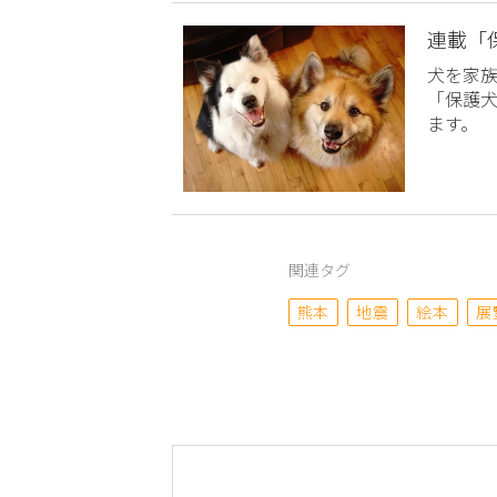
連載「
犬を家
「保護
ます。
関連タグ
熊本
地震
絵本
展