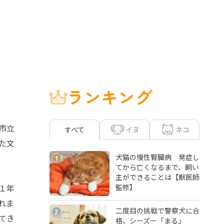
ランキング
市立
イヌ
ネコ
すべて
た文
犬猫の慢性腎臓病 発症し
1
てから亡くなるまで、飼い
主ができることは【獣医師
監修】
１年
れま
二度目の挑戦で警察犬に合
2
てき
格、シーズー「まる」