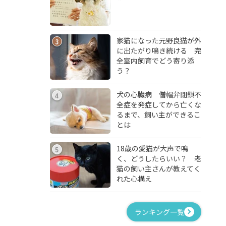
家猫になった元野良猫が外
3
に出たがり鳴き続ける 完
全室内飼育でどう寄り添
う？
犬の心臓病 僧帽弁閉鎖不
4
全症を発症してから亡くな
るまで、飼い主ができるこ
とは
18歳の愛猫が大声で鳴
5
く、どうしたらいい？ 老
猫の飼い主さんが教えてく
れた心構え
ランキング一覧