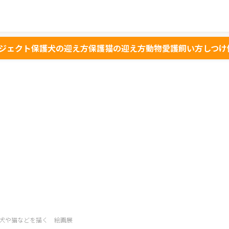
ジェクト
保護犬の迎え方
保護猫の迎え方
動物愛護
飼い方
しつけ
犬や猫などを描く 絵画展