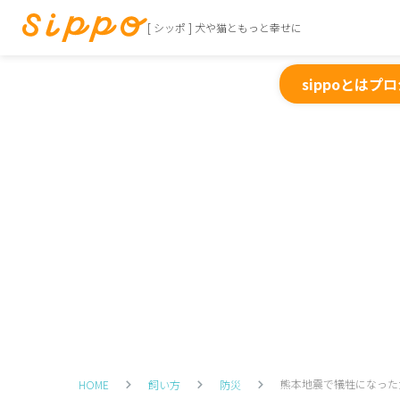
[ シッポ ] 犬や猫ともっと幸せに
sippoとは
プロ
熊本地震で犠牲になった
HOME
飼い方
防災