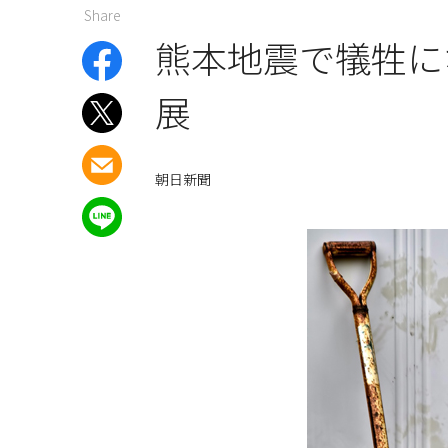
Share
熊本地震で犠牲に
展
朝日新聞