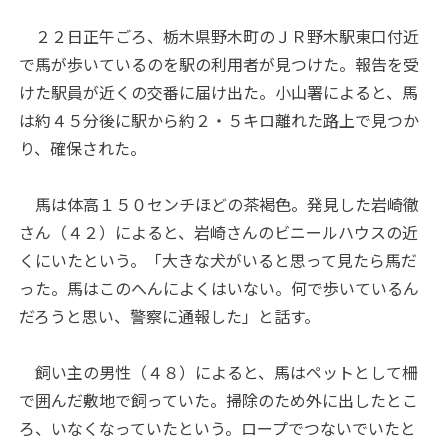
２２日正午ごろ、栃木県野木町のＪＲ野木駅東口付近
で馬が歩いているのを駅の利用者が見つけた。報告を受
けた駅員が近くの交番に届け出た。小山署によると、馬
は約４５分後に駅から約２・５キロ離れた路上で見つか
り、確保された。
馬は体高１５０センチほどの茶褐色。発見した岩崎徹
さん（４２）によると、岩崎さんのビニールハウスの近
くにいたという。「大きな犬がいると思って見たら馬だ
った。馬はこのへんによくはいない。何で歩いているん
だろうと思い、警察に通報した」と話す。
飼い主の男性（４８）によると、馬はペットとして柵
で囲んだ敷地で飼っていた。掃除のため外に出したとこ
ろ、いなくなっていたという。ロープでつないでいたと