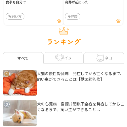
食事も自分で
奇跡が起こった
飼い方
健康
ランキング
イヌ
ネコ
すべて
犬猫の慢性腎臓病 発症してから亡くなるまで、
1
飼い主ができることは【獣医師監修】
犬の心臓病 僧帽弁閉鎖不全症を発症してから亡
2
くなるまで、飼い主ができることは