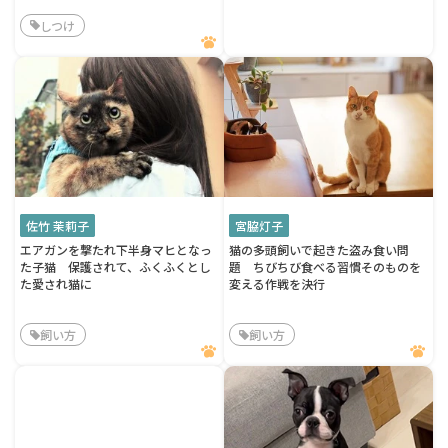
しつけ
佐竹 茉莉子
宮脇灯子
エアガンを撃たれ下半身マヒとなっ
猫の多頭飼いで起きた盗み食い問
た子猫 保護されて、ふくふくとし
題 ちびちび食べる習慣そのものを
た愛され猫に
変える作戦を決行
飼い方
飼い方