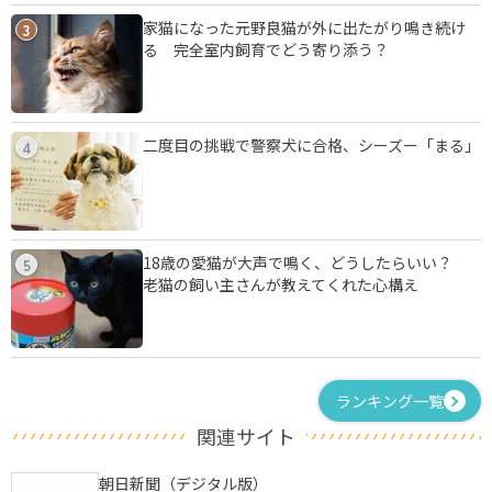
家猫になった元野良猫が外に出たがり鳴き続け
3
る 完全室内飼育でどう寄り添う？
二度目の挑戦で警察犬に合格、シーズー「まる」
4
18歳の愛猫が大声で鳴く、どうしたらいい？
5
老猫の飼い主さんが教えてくれた心構え
ランキング一覧
関連サイト
朝日新聞（デジタル版）