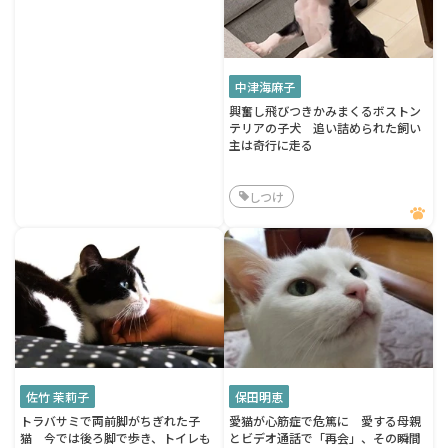
中津海麻子
興奮し飛びつきかみまくるボストン
テリアの子犬 追い詰められた飼い
主は奇行に走る
しつけ
佐竹 茉莉子
保田明恵
トラバサミで両前脚がちぎれた子
愛猫が心筋症で危篤に 愛する母親
猫 今では後ろ脚で歩き、トイレも
とビデオ通話で「再会」、その瞬間