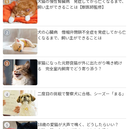
犬猫の慢性腎臓病 発症してから亡くなるまで、
1
飼い主ができることは【獣医師監修】
犬の心臓病 僧帽弁閉鎖不全症を発症してから亡
2
くなるまで、飼い主ができることは
家猫になった元野良猫が外に出たがり鳴き続け
3
る 完全室内飼育でどう寄り添う？
二度目の挑戦で警察犬に合格、シーズー「まる」
4
18歳の愛猫が大声で鳴く、どうしたらいい？
5