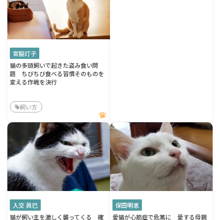
宮脇灯子
猫の多頭飼いで起きた盗み食い問
題 ちびちび食べる習慣そのものを
変える作戦を決行
飼い方
入交 眞巳
保田明恵
猫が飼い主を激しく襲ってくる 確
愛猫が心筋症で危篤に 愛する母親