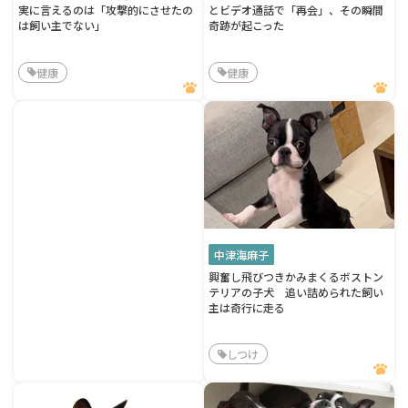
実に言えるのは「攻撃的にさせたの
とビデオ通話で「再会」、その瞬間
は飼い主でない」
奇跡が起こった
健康
健康
中津海麻子
興奮し飛びつきかみまくるボストン
テリアの子犬 追い詰められた飼い
主は奇行に走る
しつけ