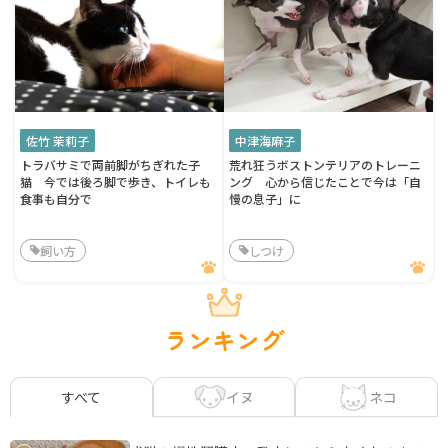
佐竹 茉莉子
中津海麻子
トラバサミで両前脚がちぎれた子
荒れ狂うボストンテリアのトレーニ
猫 今では後ろ脚で歩き、トイレも
ング 心から信じたことで今は「自
食事も自分で
慢の息子」に
飼い方
しつけ
ランキング
イヌ
ネコ
すべて