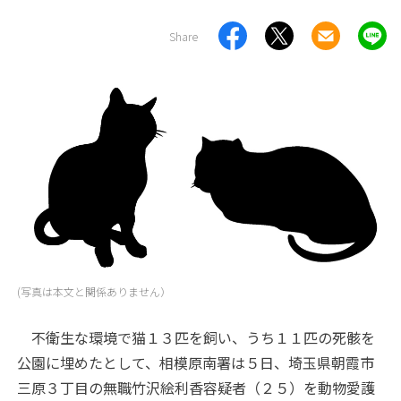
Share
(写真は本文と関係ありません）
不衛生な環境で猫１３匹を飼い、うち１１匹の死骸を
公園に埋めたとして、相模原南署は５日、埼玉県朝霞市
三原３丁目の無職竹沢絵利香容疑者（２５）を動物愛護