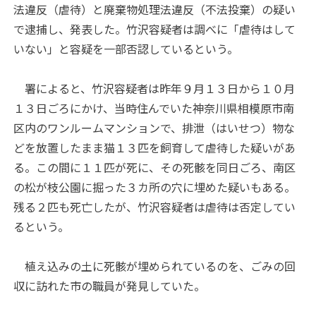
法違反（虐待）と廃棄物処理法違反（不法投棄）の疑い
で逮捕し、発表した。竹沢容疑者は調べに「虐待はして
いない」と容疑を一部否認しているという。
署によると、竹沢容疑者は昨年９月１３日から１０月
１３日ごろにかけ、当時住んでいた神奈川県相模原市南
区内のワンルームマンションで、排泄（はいせつ）物な
どを放置したまま猫１３匹を飼育して虐待した疑いがあ
る。この間に１１匹が死に、その死骸を同日ごろ、南区
の松が枝公園に掘った３カ所の穴に埋めた疑いもある。
残る２匹も死亡したが、竹沢容疑者は虐待は否定してい
るという。
植え込みの土に死骸が埋められているのを、ごみの回
収に訪れた市の職員が発見していた。