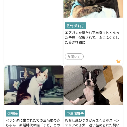
佐竹 茉莉子
エアガンを撃たれ下半身マヒとなっ
た子猫 保護されて、ふくふくとし
た愛され猫に
飼い方
佐藤陽
中津海麻子
ベランダに生まれたての三毛猫の赤
興奮し飛びつきかみまくるボストン
ちゃん 新婚時代の猫「チビ」との
テリアの子犬 追い詰められた飼い