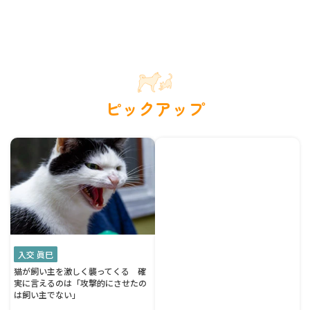
ピックアップ
入交 眞巳
猫が飼い主を激しく襲ってくる 確
実に言えるのは「攻撃的にさせたの
は飼い主でない」