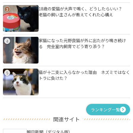
18歳の愛猫が大声で鳴く、どうしたらいい？
3
老猫の飼い主さんが教えてくれた心構え
家猫になった元野良猫が外に出たがり鳴き続け
4
る 完全室内飼育でどう寄り添う？
猫が十二支に入らなかった理由 ネズミではなく
5
トラに負けた？
ランキング一覧
関連サイト
朝日新聞（デジタル版）