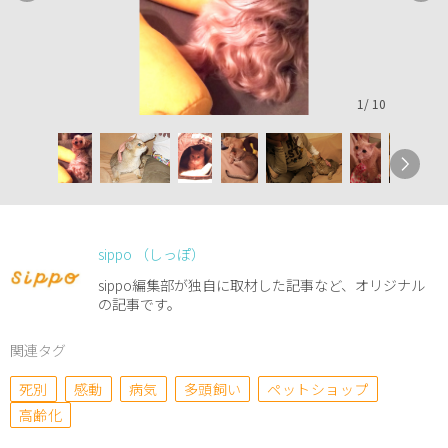
1
/
10
sippo （しっぽ）
sippo編集部が独自に取材した記事など、オリジナル
の記事です。
関連タグ
死別
感動
病気
多頭飼い
ペットショップ
高齢化