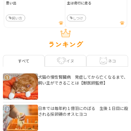
思い出
主は奇行に走る
飼い方
しつけ
ランキング
イヌ
ネコ
すべて
犬猫の慢性腎臓病 発症してから亡くなるまで、
1
飼い主ができることは【獣医師監修】
日本では毎年約１億羽にのぼる 生後１日目に殺
2
される採卵鶏のオスヒヨコ