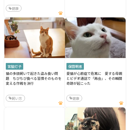
健康
宮脇灯子
保田明恵
猫の多頭飼いで起きた盗み食い問
愛猫が心筋症で危篤に 愛する母親
題 ちびちび食べる習慣そのものを
とビデオ通話で「再会」、その瞬間
変える作戦を決行
奇跡が起こった
飼い方
健康