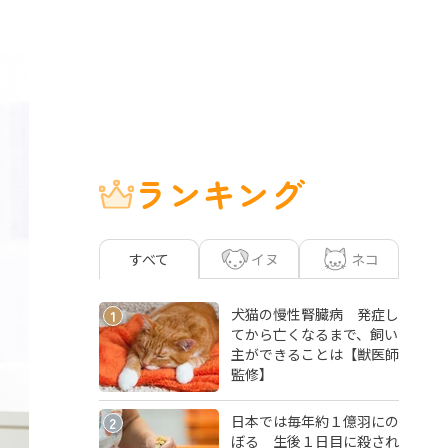
ランキング
イヌ
ネコ
すべて
犬猫の慢性腎臓病 発症し
1
てから亡くなるまで、飼い
主ができることは【獣医師
監修】
日本では毎年約１億羽にの
2
ぼる 生後１日目に殺され