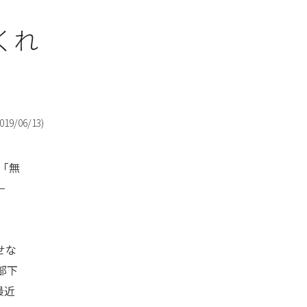
くれ
019/06/13
)
「無
−
せな
部下
最近