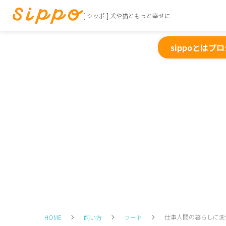
[ シッポ ] 犬や猫ともっと幸せに
sippoとは
プロ
仕事人間の暮らしに変
HOME
飼い方
フード