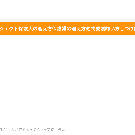
ジェクト
保護犬の迎え方
保護猫の迎え方
動物愛護
飼い方
しつけ
化が！ わが家を救ってくれた天使・ラム