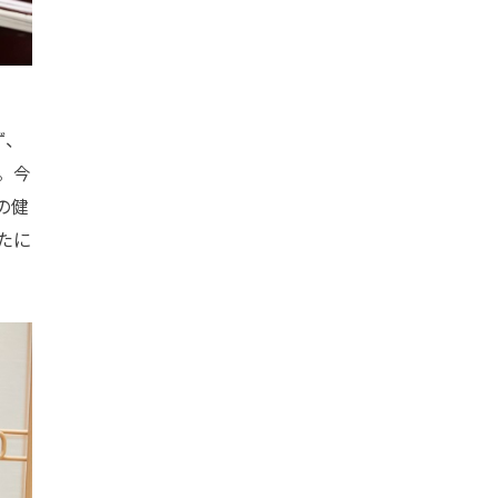
ず、
。今
の健
たに