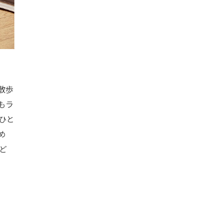
散歩
もラ
ひと
め
ど