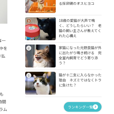
る採卵鶏のオスヒヨコ
18歳の愛猫が大声で鳴
3
く、どうしたらいい？ 老
猫の飼い主さんが教えてく
れた心構え
事一
家猫になった元野良猫が外
中を
4
に出たがり鳴き続ける 完
き払
全室内飼育でどう寄り添
う？
猫が十二支に入らなかった
5
理由 ネズミではなくトラ
に負けた？
も
時間
ランキング一覧
ラム