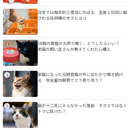
日本では毎年約１億羽にのぼる 生後１日目に殺
2
される採卵鶏のオスヒヨコ
18歳の愛猫が大声で鳴く、どうしたらいい？
3
老猫の飼い主さんが教えてくれた心構え
家猫になった元野良猫が外に出たがり鳴き続け
4
る 完全室内飼育でどう寄り添う？
猫が十二支に入らなかった理由 ネズミではなく
5
トラに負けた？