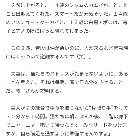
２階に上がると、１４歳のシャムのカムイが、とこと
こと出迎えてくれた。スマートだが元気そうだ。１４歳
のアメショー・クーカイと、１２歳の白黒アポロは、電
子ピアノの陰にぱっと隠れてしまった。
「この２匹、普段は仲が悪いのに、人が来るなど緊急時
にはくっついて避難するんです（笑）」
夫妻は、猫たちのストレスがたまらないように、ある
ことを考えた。それは毎朝、庭で日光浴をさせること
だ。敦子さんが説明する。
「主人が庭の縁台で朝食を取りながら“見張り番”をして
３０分から１時間。猫たちは朝ごはんの後、１階の廊下
でニャーニャー鳴いて待つんです。みなリードをつけま
すが、自ら前足を通すように準備するんですよ」