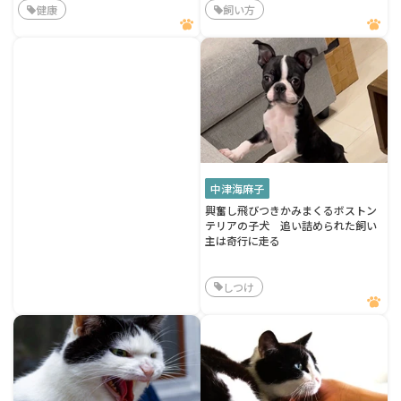
健康
飼い方
中津海麻子
興奮し飛びつきかみまくるボストン
テリアの子犬 追い詰められた飼い
主は奇行に走る
しつけ