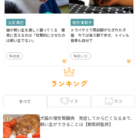
入交 眞巳
佐竹 茉莉子
猫が飼い主を激しく襲ってくる 確
トラバサミで両前脚がちぎれた子
実に言えるのは「攻撃的にさせたの
猫 今では後ろ脚で歩き、トイレも
は飼い主でない」
食事も自分で
健康
飼い方
ランキング
イヌ
ネコ
すべて
犬猫の慢性腎臓病 発症してから亡くなるまで、
1
飼い主ができることは【獣医師監修】