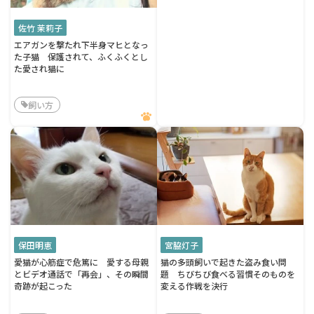
佐竹 茉莉子
エアガンを撃たれ下半身マヒとなっ
た子猫 保護されて、ふくふくとし
た愛され猫に
飼い方
保田明恵
宮脇灯子
愛猫が心筋症で危篤に 愛する母親
猫の多頭飼いで起きた盗み食い問
とビデオ通話で「再会」、その瞬間
題 ちびちび食べる習慣そのものを
奇跡が起こった
変える作戦を決行