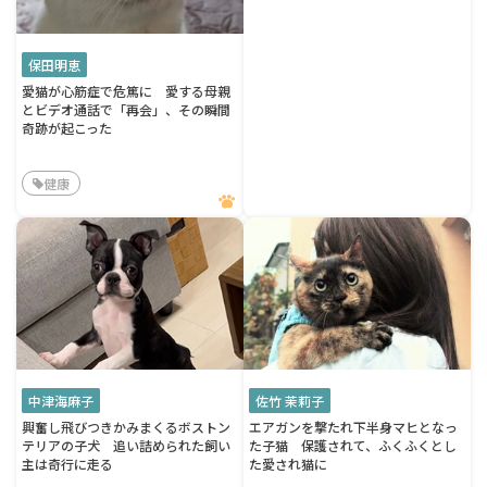
保田明恵
愛猫が心筋症で危篤に 愛する母親
とビデオ通話で「再会」、その瞬間
奇跡が起こった
健康
中津海麻子
佐竹 茉莉子
興奮し飛びつきかみまくるボストン
エアガンを撃たれ下半身マヒとなっ
テリアの子犬 追い詰められた飼い
た子猫 保護されて、ふくふくとし
主は奇行に走る
た愛され猫に