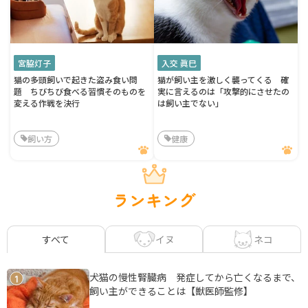
宮脇灯子
入交 眞巳
猫の多頭飼いで起きた盗み食い問
猫が飼い主を激しく襲ってくる 確
題 ちびちび食べる習慣そのものを
実に言えるのは「攻撃的にさせたの
変える作戦を決行
は飼い主でない」
飼い方
健康
ランキング
イヌ
ネコ
すべて
犬猫の慢性腎臓病 発症してから亡くなるまで、
1
飼い主ができることは【獣医師監修】