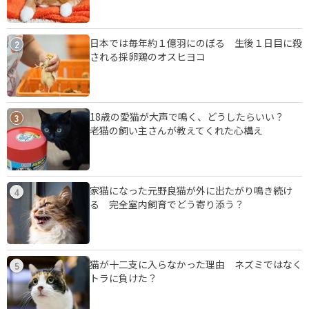
日本では毎年約１億羽にのぼる 生後１日目に殺
2
される採卵鶏のオスヒヨコ
18歳の愛猫が大声で鳴く、どうしたらいい？
3
老猫の飼い主さんが教えてくれた心構え
家猫になった元野良猫が外に出たがり鳴き続け
4
る 完全室内飼育でどう寄り添う？
猫が十二支に入らなかった理由 ネズミではなく
5
トラに負けた？