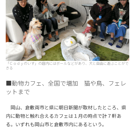
「Ｃｏｄｙのいす」の店内にはボールなどがあり、犬と自由に遊ぶことがで
きる
■動物カフェ、全国で増加 猫や鳥、フェレ
ットまで
岡山、倉敷両市と県に朝日新聞が取材したところ、県
内に動物と触れ合えるカフェは１月の時点で計７軒あ
る。いずれも岡山市と倉敷市内にあるという。