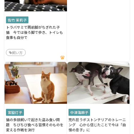
佐竹 茉莉子
トラバサミで両前脚がちぎれた子
猫 今では後ろ脚で歩き、トイレも
食事も自分で
飼い方
宮脇灯子
中津海麻子
猫の多頭飼いで起きた盗み食い問
荒れ狂うボストンテリアのトレーニ
題 ちびちび食べる習慣そのものを
ング 心から信じたことで今は「自
変える作戦を決行
慢の息子」に