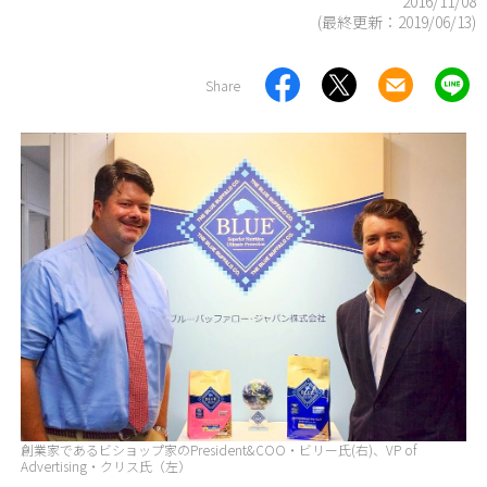
2016/11/08
(最終更新：
2019/06/13
)
Share
創業家であるビショップ家のPresident&COO・ビリー氏(右)、VP of
Advertising・クリス氏（左）