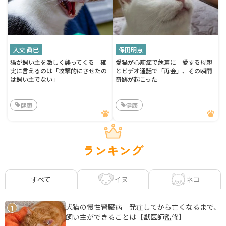
入交 眞巳
保田明恵
猫が飼い主を激しく襲ってくる 確
愛猫が心筋症で危篤に 愛する母親
実に言えるのは「攻撃的にさせたの
とビデオ通話で「再会」、その瞬間
は飼い主でない」
奇跡が起こった
健康
健康
ランキング
イヌ
ネコ
すべて
犬猫の慢性腎臓病 発症してから亡くなるまで、
1
飼い主ができることは【獣医師監修】