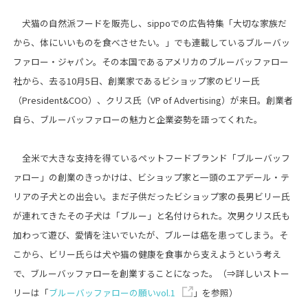
犬猫の自然派フードを販売し、sippoでの広告特集「大切な家族だ
から、体にいいものを食べさせたい。」でも連載しているブルーバッ
ファロー・ジャパン。その本国であるアメリカのブルーバッファロー
社から、去る10月5日、創業家であるビショップ家のビリー氏
（President&COO）、クリス氏（VP of Advertising）が来日。創業者
自ら、ブルーバッファローの魅力と企業姿勢を語ってくれた。
全米で大きな支持を得ているペットフードブランド「ブルーバッフ
ァロー」の創業のきっかけは、ビショップ家と一頭のエアデール・テ
リアの子犬との出会い。まだ子供だったビショップ家の長男ビリー氏
が連れてきたその子犬は「ブルー」と名付けられた。次男クリス氏も
加わって遊び、愛情を注いでいたが、ブルーは癌を患ってしまう。そ
こから、ビリー氏らは犬や猫の健康を食事から支えようという考え
で、ブルーバッファローを創業することになった。（⇒詳しいストー
リーは「
ブルーバッファローの願いvol.1
」を参照）