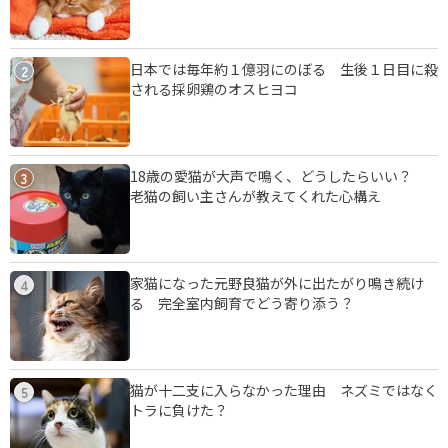
日本では毎年約１億羽にのぼる 生後１日目に殺
2
される採卵鶏のオスヒヨコ
18歳の愛猫が大声で鳴く、どうしたらいい？
3
老猫の飼い主さんが教えてくれた心構え
家猫になった元野良猫が外に出たがり鳴き続け
4
る 完全室内飼育でどう寄り添う？
猫が十二支に入らなかった理由 ネズミではなく
5
トラに負けた？