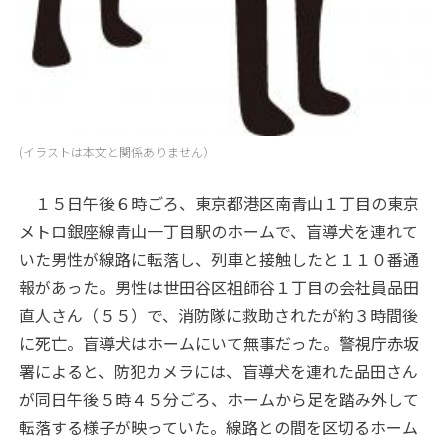
(イラストは本文と関係ありません）
１５日午後６時ごろ、東京都港区南青山１丁目の東京
メトロ銀座線青山一丁目駅のホームで、盲導犬を連れて
いた男性が線路に転落し、列車と接触したと１１０番通
報があった。男性は世田谷区祖師谷１丁目の会社員品田
直人さん（５５）で、消防隊に救助されたが約３時間後
に死亡。盲導犬はホームにいて無事だった。警視庁赤坂
署によると、防犯カメラには、盲導犬を連れた品田さん
が同日午後５時４５分ごろ、ホームから足を踏み外して
転落する様子が映っていた。線路との間を区切るホーム