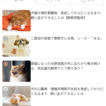
犬猫の慢性腎臓病 発症してから亡くなるまで、
1
飼い主ができることは【獣医師監修】
二度目の挑戦で警察犬に合格、シーズー「まる」
2
家猫になった元野良猫が外に出たがり鳴き続け
3
る 完全室内飼育でどう寄り添う？
犬の心臓病 僧帽弁閉鎖不全症を発症してから亡
4
くなるまで、飼い主ができることは