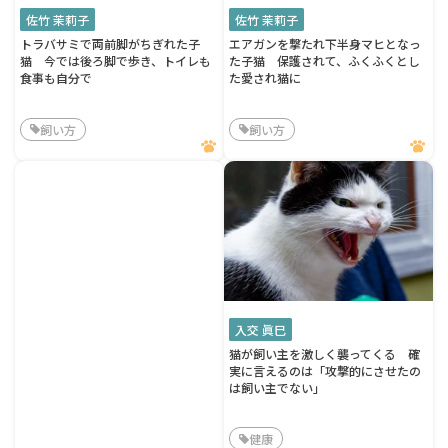
佐竹 茉莉子
佐竹 茉莉子
トラバサミで両前脚がちぎれた子
エアガンを撃たれ下半身マヒとなっ
猫 今では後ろ脚で歩き、トイレも
た子猫 保護されて、ふくふくとし
食事も自分で
た愛され猫に
飼い方
飼い方
入交 眞巳
猫が飼い主を激しく襲ってくる 確
実に言えるのは「攻撃的にさせたの
は飼い主でない」
健康