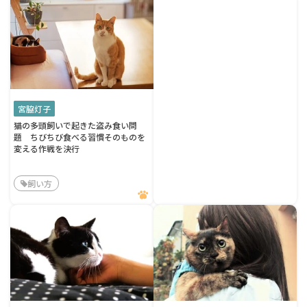
宮脇灯子
猫の多頭飼いで起きた盗み食い問
題 ちびちび食べる習慣そのものを
変える作戦を決行
飼い方