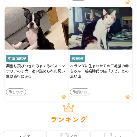
中津海麻子
佐藤陽
興奮し飛びつきかみまくるボストン
ベランダに生まれたての三毛猫の赤
テリアの子犬 追い詰められた飼い
ちゃん 新婚時代の猫「チビ」との
主は奇行に走る
思い出
しつけ
飼い方
ランキング
イヌ
ネコ
すべて