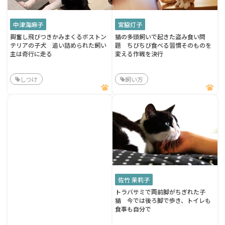
中津海麻子
宮脇灯子
興奮し飛びつきかみまくるボストン
猫の多頭飼いで起きた盗み食い問
テリアの子犬 追い詰められた飼い
題 ちびちび食べる習慣そのものを
主は奇行に走る
変える作戦を決行
しつけ
飼い方
佐竹 茉莉子
トラバサミで両前脚がちぎれた子
猫 今では後ろ脚で歩き、トイレも
食事も自分で