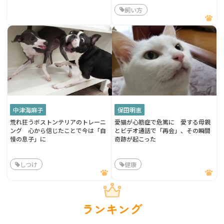
飼い方
中津海麻子
保田明恵
荒れ狂うボストンテリアのトレーニ
愛猫が心筋症で危篤に 愛する母親
ング 心から信じたことで今は「自
とビデオ通話で「再会」、その瞬間
慢の息子」に
奇跡が起こった
しつけ
健康
ランキング