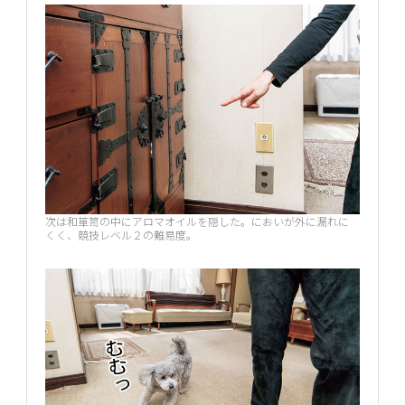
次は和箪笥の中にアロマオイルを隠した。においが外に漏れに
くく、競技レベル２の難易度。