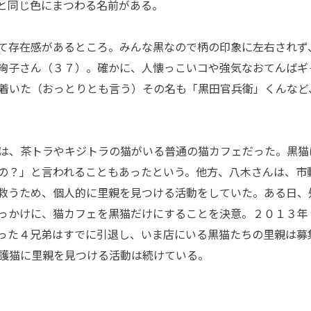
と同じ色にまつわる名前がある。
て存在感があるところ。みんな黒なので柄の印象に左右されず
絢子さん（３７）。確かに、人懐っこいコや強気なおてんばギ
着いた（おっとりとも言う）その名も「黒田官兵衛」くんなど
は、茶トラやキジトラの猫がいる普通の猫カフェだった。黒猫
の？」と言われることもあったという。他方、八木さんは、市
救うため、個人的に里親を見つける活動をしていた。ある日、
っかけに、猫カフェを黒猫だけにすることを決意。２０１３年
った４兄弟はすでに引退し、いま店にいる黒猫たちの里親は募
護猫に里親を見つける活動は続けている。