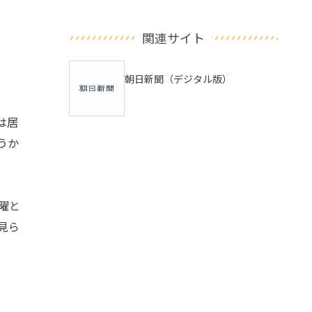
関連サイト
朝日新聞（デジタル版）
は居
うか
曜と
見ら