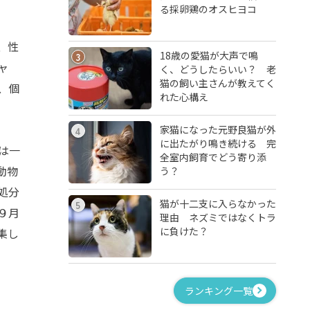
る採卵鶏のオスヒヨコ
、性
18歳の愛猫が大声で鳴
3
ャ
く、どうしたらいい？ 老
猫の飼い主さんが教えてく
、個
れた心構え
家猫になった元野良猫が外
4
に出たがり鳴き続ける 完
は一
全室内飼育でどう寄り添
動物
う？
処分
猫が十二支に入らなかった
5
９月
理由 ネズミではなくトラ
に負けた？
集し
ランキング一覧