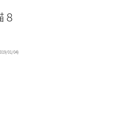
猫８
019/01/04
)