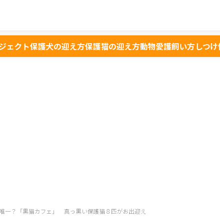
ジェクト
保護犬の迎え方
保護猫の迎え方
動物愛護
飼い方
しつけ
唯一？「黒猫カフェ」 真っ黒い保護猫８匹がお出迎え