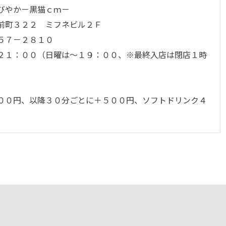
びやか－黒猫ｃｍ－
前町３２２ ミフネビル２Ｆ
５７－２８１０
１：００（日曜は～１９：００、※最終入店は閉店１時
０円、以降３０分ごとに＋５００円、ソフトドリンク４