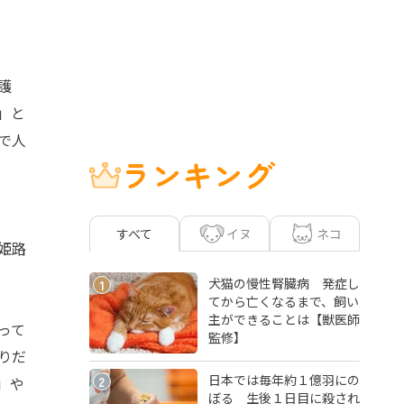
護
」と
で人
ランキング
イヌ
ネコ
すべて
姫路
犬猫の慢性腎臓病 発症し
1
てから亡くなるまで、飼い
主ができることは【獣医師
って
監修】
りだ
日本では毎年約１億羽にの
2
」や
ぼる 生後１日目に殺され