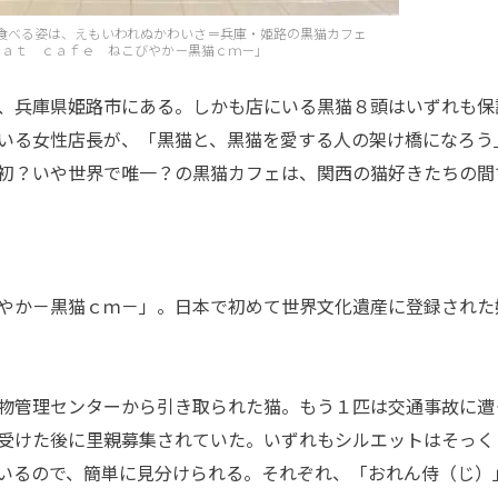
食べる姿は、えもいわれぬかわいさ＝兵庫・姫路の黒猫カフェ
ｃａｔ ｃａｆｅ ねこびやか－黒猫ｃｍ－」
、兵庫県姫路市にある。しかも店にいる黒猫８頭はいずれも保
いる女性店長が、「黒猫と、黒猫を愛する人の架け橋になろう
初？いや世界で唯一？の黒猫カフェは、関西の猫好きたちの間
やか－黒猫ｃｍ－」。日本で初めて世界文化遺産に登録された
物管理センターから引き取られた猫。もう１匹は交通事故に遭
受けた後に里親募集されていた。いずれもシルエットはそっく
いるので、簡単に見分けられる。それぞれ、「おれん侍（じ）