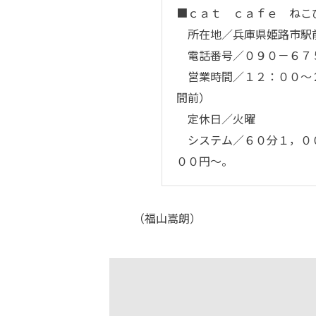
■ｃａｔ ｃａｆｅ ねこ
所在地／兵庫県姫路市駅
電話番号／０９０－６７
営業時間／１２：００～２
間前）
定休日／火曜
システム／６０分１，００
００円～。
（福山嵩朗）