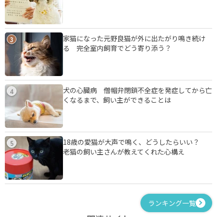
家猫になった元野良猫が外に出たがり鳴き続け
3
る 完全室内飼育でどう寄り添う？
犬の心臓病 僧帽弁閉鎖不全症を発症してから亡
4
くなるまで、飼い主ができることは
18歳の愛猫が大声で鳴く、どうしたらいい？
5
老猫の飼い主さんが教えてくれた心構え
ランキング一覧