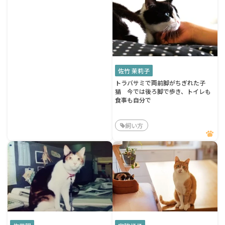
佐竹 茉莉子
トラバサミで両前脚がちぎれた子
猫 今では後ろ脚で歩き、トイレも
食事も自分で
飼い方