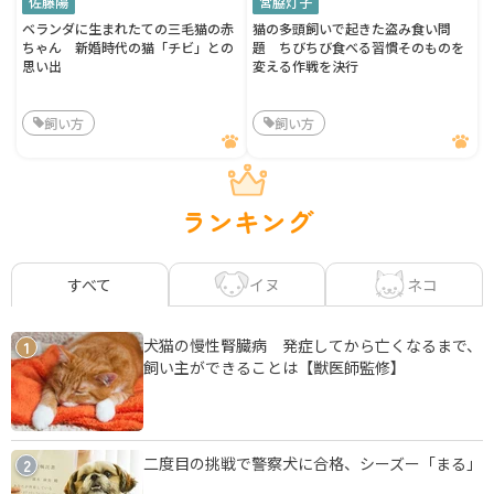
佐藤陽
宮脇灯子
ベランダに生まれたての三毛猫の赤
猫の多頭飼いで起きた盗み食い問
ちゃん 新婚時代の猫「チビ」との
題 ちびちび食べる習慣そのものを
思い出
変える作戦を決行
飼い方
飼い方
ランキング
イヌ
ネコ
すべて
犬猫の慢性腎臓病 発症してから亡くなるまで、
1
飼い主ができることは【獣医師監修】
二度目の挑戦で警察犬に合格、シーズー「まる」
2