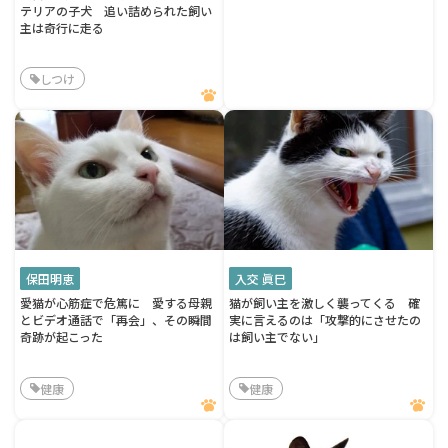
テリアの子犬 追い詰められた飼い
主は奇行に走る
しつけ
保田明恵
入交 眞巳
愛猫が心筋症で危篤に 愛する母親
猫が飼い主を激しく襲ってくる 確
とビデオ通話で「再会」、その瞬間
実に言えるのは「攻撃的にさせたの
奇跡が起こった
は飼い主でない」
健康
健康