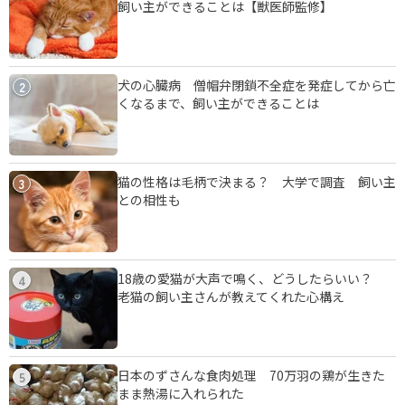
飼い主ができることは【獣医師監修】
犬の心臓病 僧帽弁閉鎖不全症を発症してから亡
2
くなるまで、飼い主ができることは
猫の性格は毛柄で決まる？ 大学で調査 飼い主
3
との相性も
18歳の愛猫が大声で鳴く、どうしたらいい？
4
老猫の飼い主さんが教えてくれた心構え
日本のずさんな食肉処理 70万羽の鶏が生きた
5
まま熱湯に入れられた