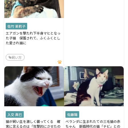
佐竹 茉莉子
エアガンを撃たれ下半身マヒとなっ
た子猫 保護されて、ふくふくとし
た愛され猫に
飼い方
入交 眞巳
佐藤陽
猫が飼い主を激しく襲ってくる 確
ベランダに生まれたての三毛猫の赤
実に言えるのは「攻撃的にさせたの
ちゃん 新婚時代の猫「チビ」との