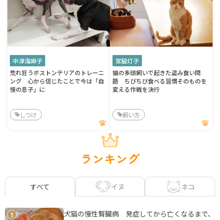
中津海麻子
宮脇灯子
荒れ狂うボストンテリアのトレーニ
猫の多頭飼いで起きた盗み食い問
ング 心から信じたことで今は「自
題 ちびちび食べる習慣そのものを
慢の息子」に
変える作戦を決行
しつけ
飼い方
ランキング
イヌ
ネコ
すべて
犬猫の慢性腎臓病 発症してから亡くなるまで、
1