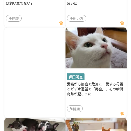
は飼い主でない」
思い出
健康
飼い方
保田明恵
愛猫が心筋症で危篤に 愛する母親
とビデオ通話で「再会」、その瞬間
奇跡が起こった
健康