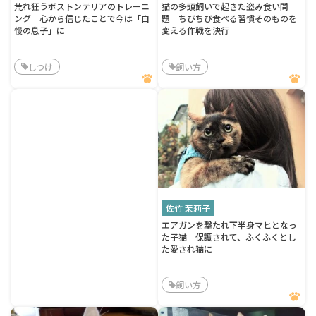
荒れ狂うボストンテリアのトレーニ
猫の多頭飼いで起きた盗み食い問
ング 心から信じたことで今は「自
題 ちびちび食べる習慣そのものを
慢の息子」に
変える作戦を決行
しつけ
飼い方
佐竹 茉莉子
エアガンを撃たれ下半身マヒとなっ
た子猫 保護されて、ふくふくとし
た愛され猫に
飼い方