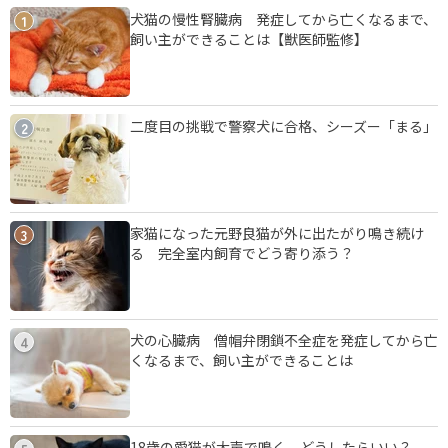
犬猫の慢性腎臓病 発症してから亡くなるまで、
1
飼い主ができることは【獣医師監修】
二度目の挑戦で警察犬に合格、シーズー「まる」
2
家猫になった元野良猫が外に出たがり鳴き続け
3
る 完全室内飼育でどう寄り添う？
犬の心臓病 僧帽弁閉鎖不全症を発症してから亡
4
くなるまで、飼い主ができることは
18歳の愛猫が大声で鳴く、どうしたらいい？