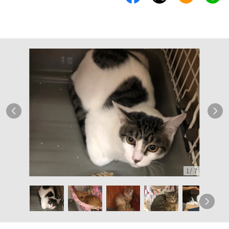
1
/
7