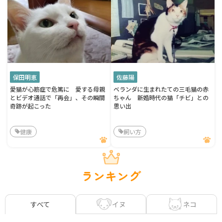
保田明恵
佐藤陽
愛猫が心筋症で危篤に 愛する母親
ベランダに生まれたての三毛猫の赤
とビデオ通話で「再会」、その瞬間
ちゃん 新婚時代の猫「チビ」との
奇跡が起こった
思い出
健康
飼い方
ランキング
イヌ
ネコ
すべて