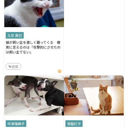
入交 眞巳
猫が飼い主を激しく襲ってくる 確
実に言えるのは「攻撃的にさせたの
は飼い主でない」
健康
中津海麻子
宮脇灯子