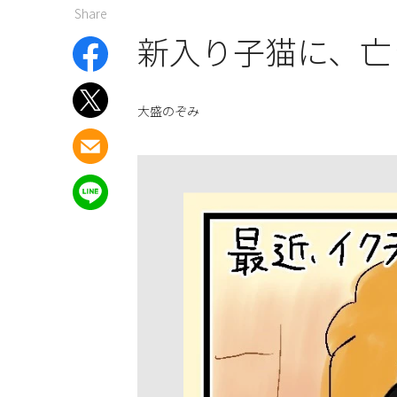
Share
新入り子猫に、亡
大盛のぞみ