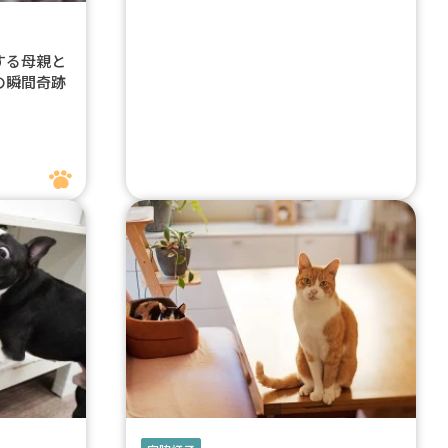
する母親と
の瞬間奇跡