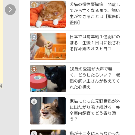
犬猫の慢性腎臓病 発症し
1
てから亡くなるまで、飼い
主ができることは【獣医師
監修】
日本では毎年約１億羽にの
2
ぼる 生後１日目に殺され
る採卵鶏のオスヒヨコ
18歳の愛猫が大声で鳴
3
く、どうしたらいい？ 老
猫の飼い主さんが教えてく
4
れた心構え
家猫になった元野良猫が外
4
に出たがり鳴き続ける 完
全室内飼育でどう寄り添
う？
猫が十二支に入らなかった
5