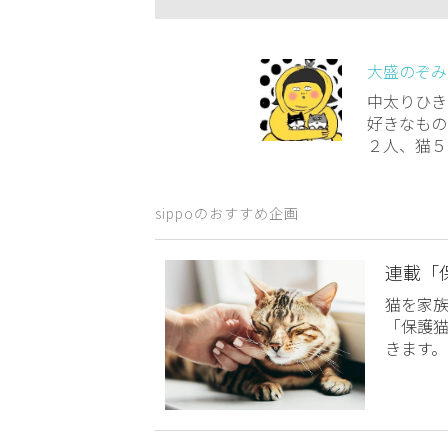
大盛のぞみ
中太りひき
好きなもの
２人、猫５
sippoのおすすめ企画
連載「
猫を家
「保護
きます。