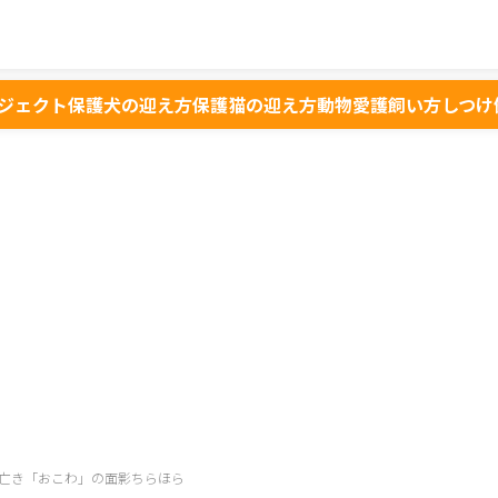
ジェクト
保護犬の迎え方
保護猫の迎え方
動物愛護
飼い方
しつけ
亡き「おこわ」の面影ちらほら