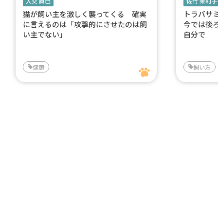
入交 眞巳
佐竹 茉莉子
猫が飼い主を激しく襲ってくる 確実
トラバサ
に言えるのは「攻撃的にさせたのは飼
今では後
い主でない」
自分で
健康
飼い方