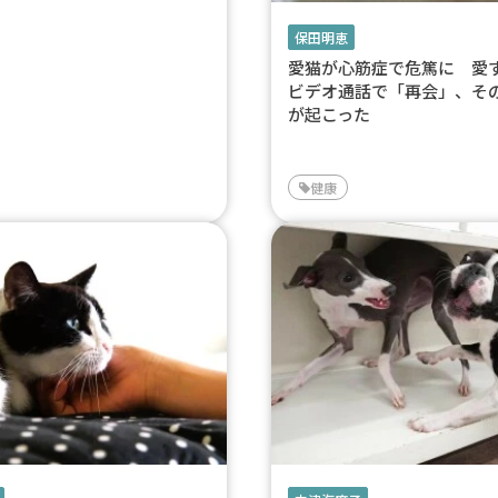
保田明恵
愛猫が心筋症で危篤に 愛
ビデオ通話で「再会」、そ
が起こった
健康