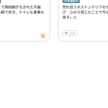
中津海麻子
ミで両前脚がちぎれた子猫
荒れ狂うボストンテリアの
ろ脚で歩き、トイレも食事も
グ 心から信じたことで今
息子」に
しつけ