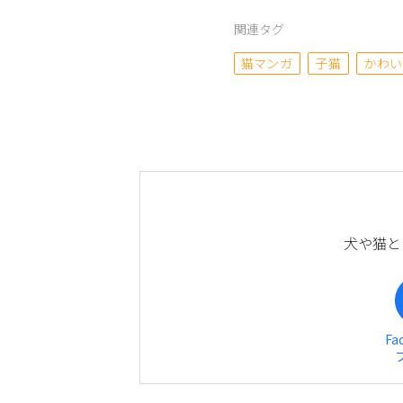
関連タグ
猫マンガ
子猫
かわい
犬や猫と
Fa