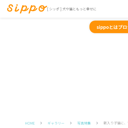
[ シッポ ] 犬や猫ともっと幸せに
sippoとは
プロ
新入り子猫に、
HOME
ギャラリー
写真特集