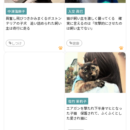
中津海麻子
入交 眞巳
興奮し飛びつきかみまくるボストン
猫が飼い主を激しく襲ってくる 確
テリアの子犬 追い詰められた飼い
実に言えるのは「攻撃的にさせたの
主は奇行に走る
は飼い主でない」
しつけ
健康
佐竹 茉莉子
エアガンを撃たれ下半身マヒとなっ
た子猫 保護されて、ふくふくとし
た愛され猫に