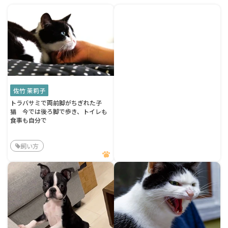
佐竹 茉莉子
トラバサミで両前脚がちぎれた子
猫 今では後ろ脚で歩き、トイレも
食事も自分で
飼い方