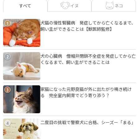
イヌ
ネコ
すべて
犬猫の慢性腎臓病 発症してから亡くなるまで、
1
飼い主ができることは【獣医師監修】
犬の心臓病 僧帽弁閉鎖不全症を発症してから亡
2
くなるまで、飼い主ができることは
家猫になった元野良猫が外に出たがり鳴き続け
3
る 完全室内飼育でどう寄り添う？
二度目の挑戦で警察犬に合格、シーズー「まる」
4