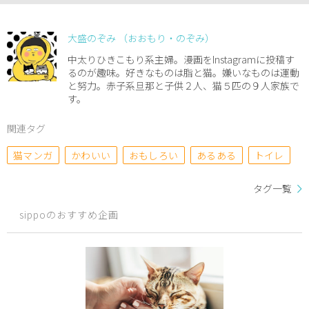
大盛のぞみ （おおもり・のぞみ）
中太りひきこもり系主婦。漫画をInstagramに投稿す
るのが趣味。好きなものは脂と猫。嫌いなものは運動
と努力。赤子系旦那と子供２人、猫５匹の９人家族で
す。
関連タグ
猫マンガ
かわいい
おもしろい
あるある
トイレ
タグ一覧
sippoのおすすめ企画