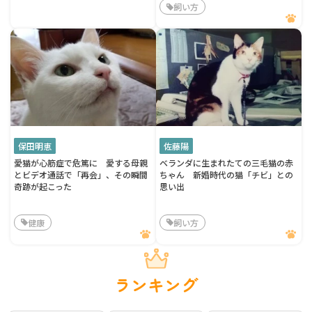
飼い方
保田明恵
佐藤陽
愛猫が心筋症で危篤に 愛する母親
ベランダに生まれたての三毛猫の赤
とビデオ通話で「再会」、その瞬間
ちゃん 新婚時代の猫「チビ」との
奇跡が起こった
思い出
健康
飼い方
ランキング