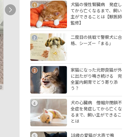
犬猫の慢性腎臓病 発症し
1
てから亡くなるまで、飼い
主ができることは【獣医師
監修】
二度目の挑戦で警察犬に合
2
格、シーズー「まる」
家猫になった元野良猫が外
3
に出たがり鳴き続ける 完
全室内飼育でどう寄り添
0
う？
犬の心臓病 僧帽弁閉鎖不
4
全症を発症してから亡くな
るまで、飼い主ができるこ
とは
18歳の愛猫が大声で鳴
5