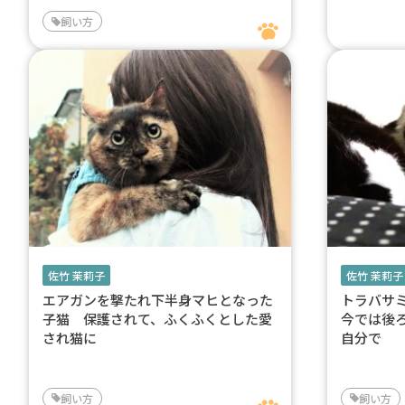
飼い方
佐竹 茉莉子
佐竹 茉莉子
エアガンを撃たれ下半身マヒとなった
トラバサ
子猫 保護されて、ふくふくとした愛
今では後
され猫に
自分で
飼い方
飼い方