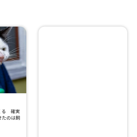
くる 確実
せたのは飼