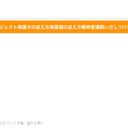
ジェクト
保護犬の迎え方
保護猫の迎え方
動物愛護
飼い方
しつけ
られていた子猫、温かな家に