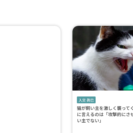
入交 眞巳
猫が飼い主を激しく襲って
に言えるのは「攻撃的にさ
い主でない」