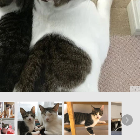
1
/
1