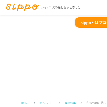
[ シッポ ] 犬や猫ともっと幸せに
sippoとは
プロ
冬の公園に捨て
HOME
ギャラリー
写真特集