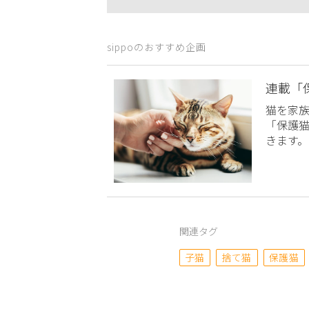
sippoのおすすめ企画
連載「
猫を家
「保護
きます。
関連タグ
子猫
捨て猫
保護猫