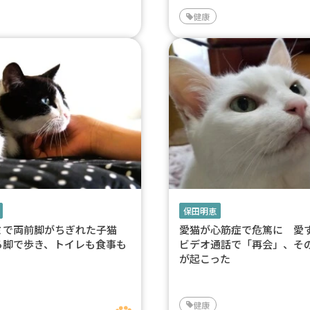
健康
保田明恵
ミで両前脚がちぎれた子猫
愛猫が心筋症で危篤に 愛
ろ脚で歩き、トイレも食事も
ビデオ通話で「再会」、そ
が起こった
健康