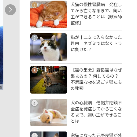
犬猫の慢性腎臓病 発症し
1
てから亡くなるまで、飼い
主ができることは【獣医師
監修】
猫が十二支に入らなかった
2
理由 ネズミではなくトラ
に負けた？
【猫の集会】野良猫はなぜ
3
集まるの？ 何してるの？
不思議な夜を過ごす猫たち
8
の秘密
犬の心臓病 僧帽弁閉鎖不
4
全症を発症してから亡くな
るまで、飼い主ができるこ
とは
家猫になった元野良猫が外
5