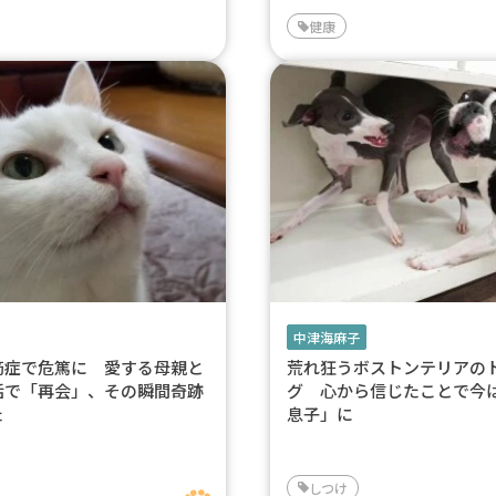
健康
中津海麻子
筋症で危篤に 愛する母親と
荒れ狂うボストンテリアの
話で「再会」、その瞬間奇跡
グ 心から信じたことで今
た
息子」に
しつけ