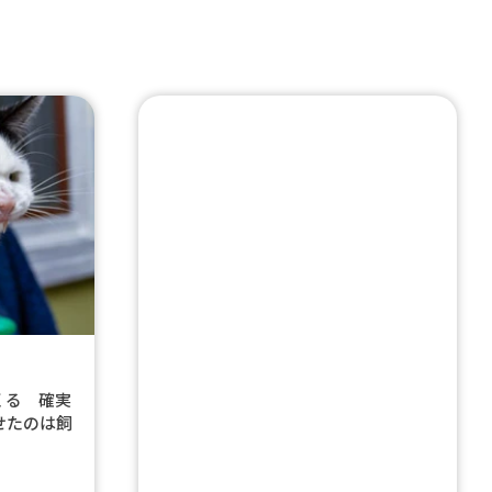
くる 確実
せたのは飼