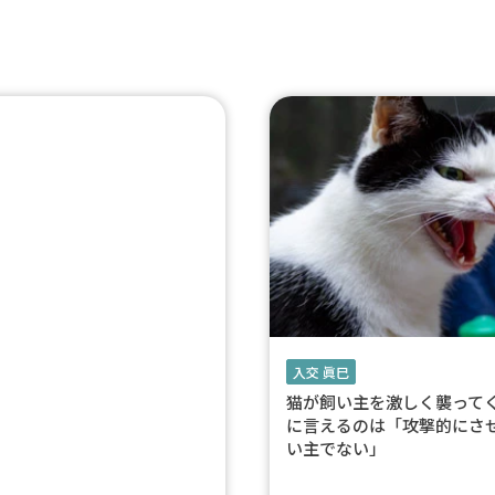
入交 眞巳
猫が飼い主を激しく襲って
に言えるのは「攻撃的にさ
い主でない」