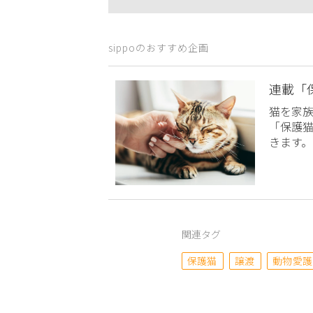
sippoのおすすめ企画
連載「
猫を家
「保護
きます。
関連タグ
保護猫
譲渡
動物愛護