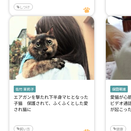
しつけ
佐竹 茉莉子
保田明恵
エアガンを撃たれ下半身マヒとなった
愛猫が心
子猫 保護されて、ふくふくとした愛
ビデオ通
され猫に
が起こっ
飼い方
健康