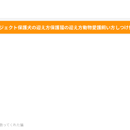
ジェクト
保護犬の迎え方
保護猫の迎え方
動物愛護
飼い方
しつけ
救ってくれた猫