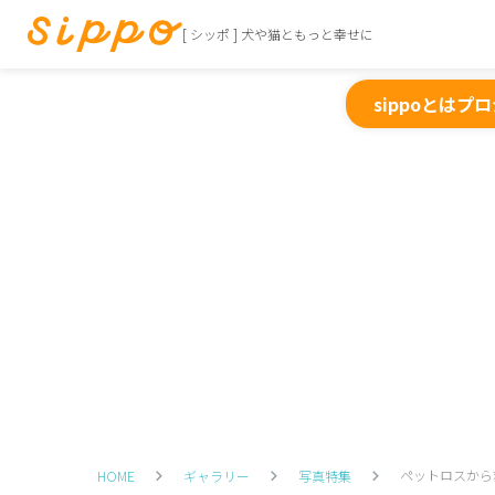
[ シッポ ] 犬や猫ともっと幸せに
sippoとは
プロ
ペットロスから
HOME
ギャラリー
写真特集