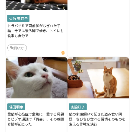
佐竹 茉莉子
トラバサミで両前脚がちぎれた子
猫 今では後ろ脚で歩き、トイレも
食事も自分で
飼い方
保田明恵
宮脇灯子
愛猫が心筋症で危篤に 愛する母親
猫の多頭飼いで起きた盗み食い問
とビデオ通話で「再会」、その瞬間
題 ちびちび食べる習慣そのものを
奇跡が起こった
変える作戦を決行