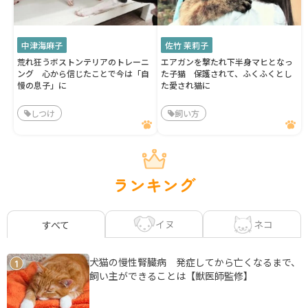
中津海麻子
佐竹 茉莉子
荒れ狂うボストンテリアのトレーニ
エアガンを撃たれ下半身マヒとなっ
ング 心から信じたことで今は「自
た子猫 保護されて、ふくふくとし
慢の息子」に
た愛され猫に
しつけ
飼い方
ランキング
イヌ
ネコ
すべて
犬猫の慢性腎臓病 発症してから亡くなるまで、
1
飼い主ができることは【獣医師監修】