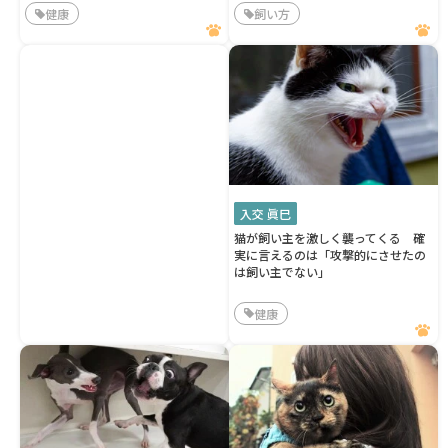
健康
飼い方
入交 眞巳
猫が飼い主を激しく襲ってくる 確
実に言えるのは「攻撃的にさせたの
は飼い主でない」
健康