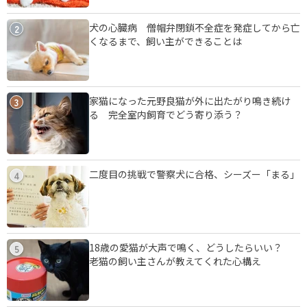
犬の心臓病 僧帽弁閉鎖不全症を発症してから亡
2
くなるまで、飼い主ができることは
家猫になった元野良猫が外に出たがり鳴き続け
3
る 完全室内飼育でどう寄り添う？
二度目の挑戦で警察犬に合格、シーズー「まる」
4
18歳の愛猫が大声で鳴く、どうしたらいい？
5
老猫の飼い主さんが教えてくれた心構え