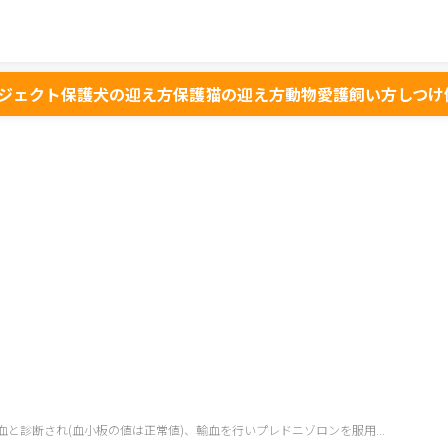
ジェクト
保護犬の迎え方
保護猫の迎え方
動物愛護
飼い方
しつけ
と診断され(血小板の値は正常値)、輸血を行いプレドニゾロンを服用...