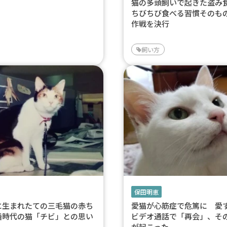
猫の多頭飼いで起きた盗
ちびちび食べる習慣そのも
作戦を決行
飼い方
保田明恵
に生まれたての三毛猫の赤ち
愛猫が心筋症で危篤に 愛
婚時代の猫「チビ」との思い
ビデオ通話で「再会」、そ
が起こった