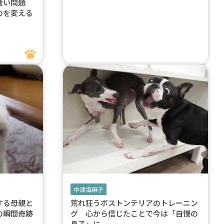
み食い問題
のを変える
中津海麻子
する母親と
荒れ狂うボストンテリアのトレーニン
の瞬間奇跡
グ 心から信じたことで今は「自慢の
息子」に