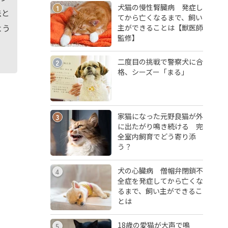
犬猫の慢性腎臓病 発症し
1
法と
てから亡くなるまで、飼い
よう
主ができることは【獣医師
監修】
二度目の挑戦で警察犬に合
2
格、シーズー「まる」
家猫になった元野良猫が外
3
に出たがり鳴き続ける 完
全室内飼育でどう寄り添
う？
犬の心臓病 僧帽弁閉鎖不
4
全症を発症してから亡くな
るまで、飼い主ができるこ
とは
18歳の愛猫が大声で鳴
5