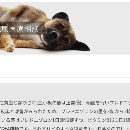
健康医療相談
性貧血と診断され(血小板の値は正常値)、輸血を行いプレドニ
反応と改善がみられたため、プレドニゾロンの量を3錠から2
いる薬はプレドニゾロン1日2回2錠ずつ、ビタミンB12.1日1
錠の計4種類です。それぞれどのような役割をもつお薬なのでしょ