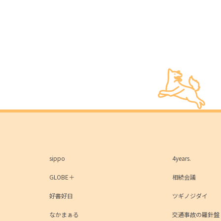
sippo
4years.
GLOBE＋
相続会議
好書好日
ツギノジダイ
なかまぁる
交通事故の羅針盤