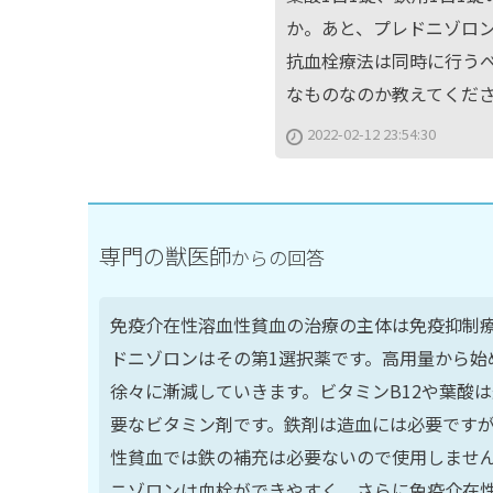
か。あと、プレドニゾロ
抗血栓療法は同時に行う
なものなのか教えてくだ
2022-02-12 23:54:30
専門の獣医師
からの回答
免疫介在性溶血性貧血の治療の主体は免疫抑制
ドニゾロンはその第1選択薬です。高用量から始
徐々に漸減していきます。ビタミンB12や葉酸
要なビタミン剤です。鉄剤は造血には必要です
性貧血では鉄の補充は必要ないので使用しませ
ニゾロンは血栓ができやすく、さらに免疫介在