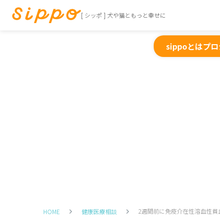
[ シッポ ] 犬や猫ともっと幸せに
sippoとは
プロ
2週間前に免疫介在性溶血性貧血
HOME
健康医療相談