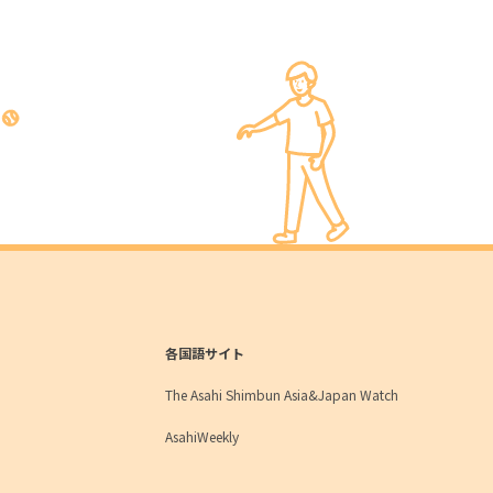
各国語サイト
The Asahi Shimbun Asia&Japan Watch
AsahiWeekly