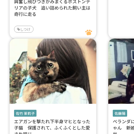
興奮し飛びつきかみまくるボストンテ
リアの子犬 追い詰められた飼い主は
奇行に走る
しつけ
佐竹 茉莉子
佐藤陽
エアガンを撃たれ下半身マヒとなった
ベランダ
子猫 保護されて、ふくふくとした愛
ゃん 新
され猫に
出