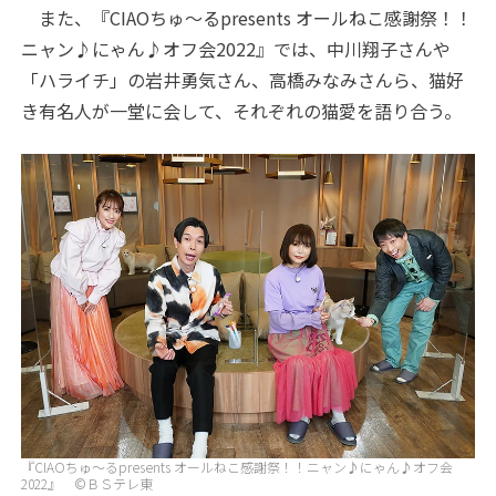
また、『CIAOちゅ～るpresents オールねこ感謝祭！！
ニャン♪にゃん♪オフ会2022』では、中川翔子さんや
「ハライチ」の岩井勇気さん、高橋みなみさんら、猫好
き有名人が一堂に会して、それぞれの猫愛を語り合う。
『CIAOちゅ～るpresents オールねこ感謝祭！！ニャン♪にゃん♪オフ会
2022』 ©ＢＳテレ東