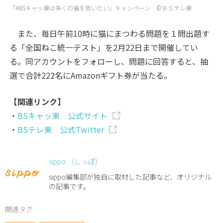
「#BSキャッ東は多くの猫を救いたい」キャンペーン ©ＢＳテレ東
また、毎日午前10時に猫にまつわる問題を１問出題す
る「全国ねこ統一テスト」を2月22日まで開催してい
る。同アカウントをフォローし、問題に回答すると、抽
選で合計222名にAmazonギフト券が当たる。
【関連リンク】
・
BSキャッ東 公式サイト
・
BSテレ東 公式Twitter
sippo （しっぽ）
sippo編集部が独自に取材した記事など、オリジナル
の記事です。
関連タグ