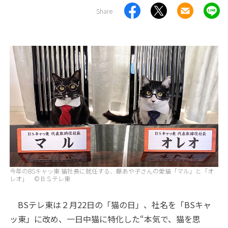
Share
今年のBSキャッ東 猫社長に就任する、藤あや子さんの愛猫「マル」と「オ
レオ」 ©ＢＳテレ東
BSテレ東は２月22日の「猫の日」、社名を「BSキャ
ッ東」に改め、一日中猫に特化した“本気で、猫を思