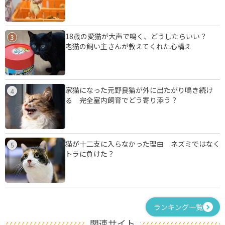
18歳の愛猫が大声で鳴く、どうしたらいい？
3
老猫の飼い主さんが教えてくれた心構え
家猫になった元野良猫が外に出たがり鳴き続け
4
る 完全室内飼育でどう寄り添う？
猫が十二支に入らなかった理由 ネズミではなく
5
トラに負けた？
ランキング一覧
関連サイト