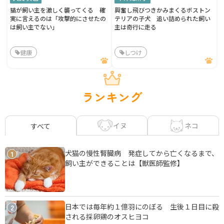
猫が飼い主を激しく襲ってくる 確
興奮し飛びつきかみまくるボストン
実に言えるのは「攻撃的にさせたの
テリアの子犬 追い詰められた飼い
は飼い主でない」
主は奇行に走る
健康
しつけ
ランキング
イヌ
ネコ
すべて
犬猫の慢性腎臓病 発症してから亡くなるまで、
1
飼い主ができることは【獣医師監修】
日本では毎年約１億羽にのぼる 生後１日目に殺
2
される採卵鶏のオスヒヨコ