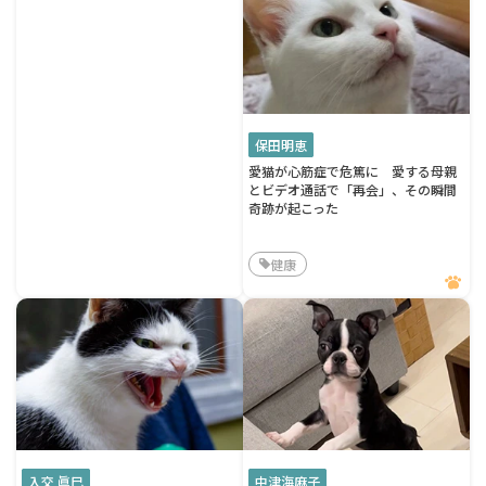
保田明恵
愛猫が心筋症で危篤に 愛する母親
とビデオ通話で「再会」、その瞬間
奇跡が起こった
健康
入交 眞巳
中津海麻子