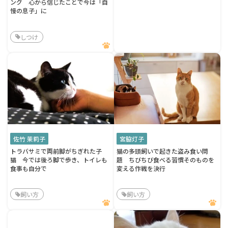
ング 心から信じたことで今は「自
慢の息子」に
しつけ
佐竹 茉莉子
宮脇灯子
トラバサミで両前脚がちぎれた子
猫の多頭飼いで起きた盗み食い問
猫 今では後ろ脚で歩き、トイレも
題 ちびちび食べる習慣そのものを
食事も自分で
変える作戦を決行
飼い方
飼い方