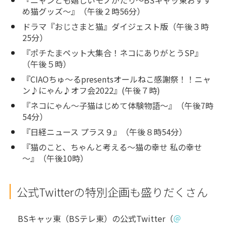
め猫グッズ～』（午後２時56分）
ドラマ『おじさまと猫』ダイジェスト版（午後３時
25分）
『ポチたまペット大集合！ネコにありがとうSP』
（午後５時）
『CIAOちゅ～るpresentsオールねこ感謝祭！！ニャ
ン♪にゃん♪オフ会2022』(午後７時)
『ネコにゃん～子猫はじめて体験物語～』（午後7時
54分）
『日経ニュース プラス９』（午後８時54分）
『猫のこと、ちゃんと考える～猫の幸せ 私の幸せ
～』（午後10時）
公式Twitterの特別企画も盛りだくさん
BSキャッ東（BSテレ東）の公式Twitter（
＠